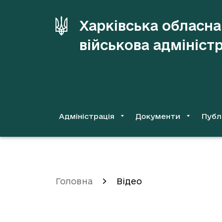
до
основного
Харківська обласна
вмісту
військова адмініст
Адміністрація
Документи
Публ
Головна
Відео