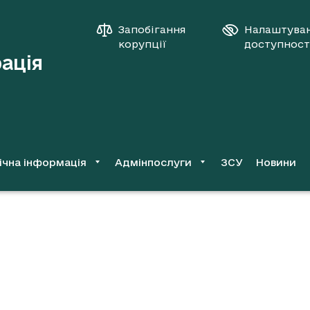
Запобігання
Налаштува
корупції
доступност
рація
ічна інформація
Адмінпослуги
ЗСУ
Новини