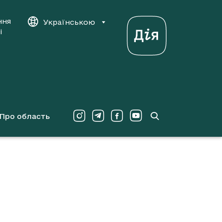
ння
Українською
і
Про область