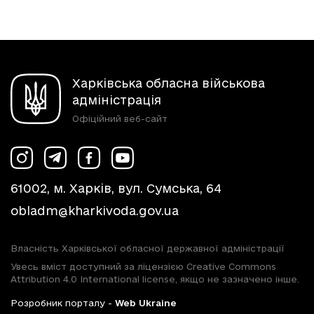
Харківська обласна військова
адміністрація
Офіційний веб-сайт
61002, м. Харків, вул. Сумська, 64
obladm@kharkivoda.gov.ua
Власність Харківської обласної державної адміністрації
Увесь вміст доступний за ліцензією Creative Commons
Attribution 4.0 International license, якщо не зазначено інше.
Розробник порталу -
Web Ukraine