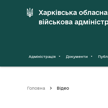
до
основного
Харківська обласна
вмісту
військова адмініст
Адміністрація
Документи
Публ
Головна
Відео