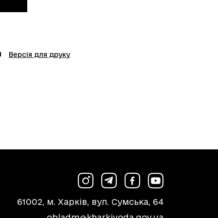
Версія для друку
61002, м. Харків, вул. Сумська, 64
obladm@kharkivoda.gov.ua