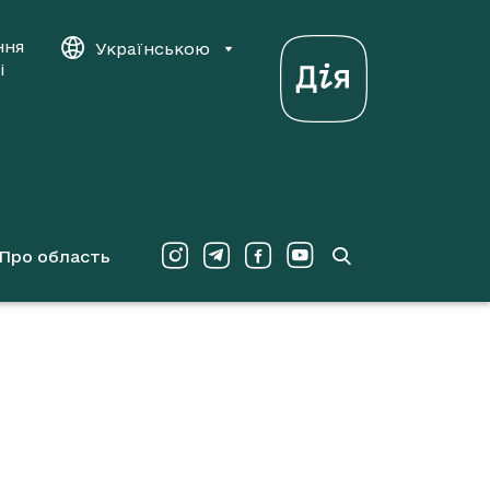
ння
Українською
і
Про область