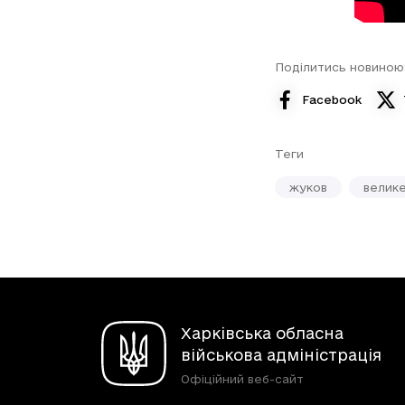
Поділитись новиною
Facebook
Теги
жуков
велике
Харківська обласна
військова адміністрація
Офіційний веб-сайт