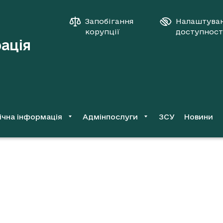
Запобігання
Налаштува
корупції
доступност
рація
ічна інформація
Адмінпослуги
ЗСУ
Новини