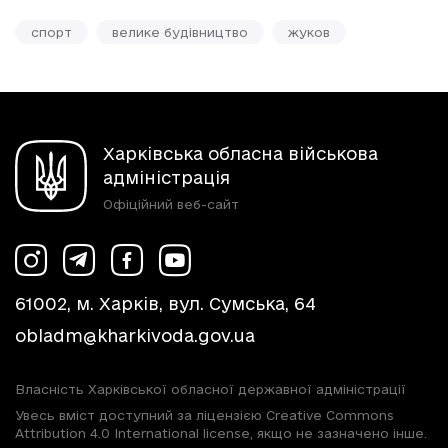
спорт
велике будівництво
жуков
Харківська обласна військова
адміністрація
Офіційний веб-сайт
61002, м. Харків, вул. Сумська, 64
obladm@kharkivoda.gov.ua
Власність Харківської обласної державної адміністрації
Увесь вміст доступний за ліцензією Creative Commons
Attribution 4.0 International license, якщо не зазначено інше.