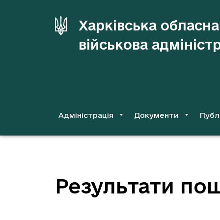
до
основного
Харківська обласна
вмісту
військова адмініст
Адміністрація
Документи
Публ
Результати пош