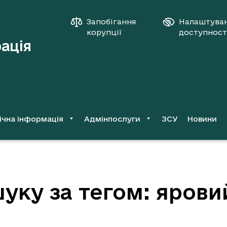
Запобігання
Налаштува
корупції
доступност
рація
ічна інформація
Адмінпослуги
ЗСУ
Новини
уку за тегом: ярови