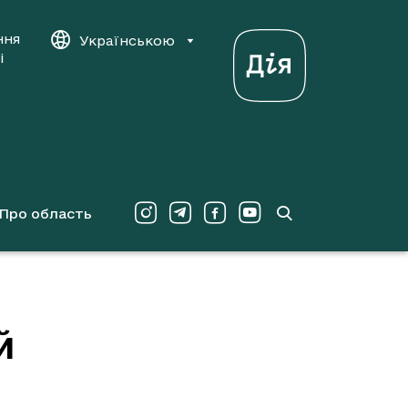
ння
Українською
і
Про область
й