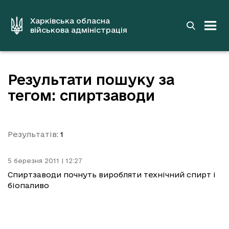
до
основного
вмісту
Харківська обласна
військова адміністрація
Результати пошуку за
тегом: спиртзаводи
Результатів:
1
5 березня 2011 | 12:27
Спиртзаводи почнуть виробляти технічний спирт і
біопаливо