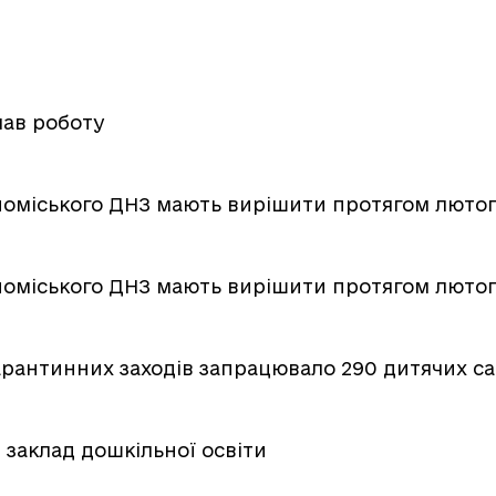
чав роботу
номіського ДНЗ мають вирішити протягом люто
номіського ДНЗ мають вирішити протягом люто
арантинних заходів запрацювало 290 дитячих са
заклад дошкільної освіти