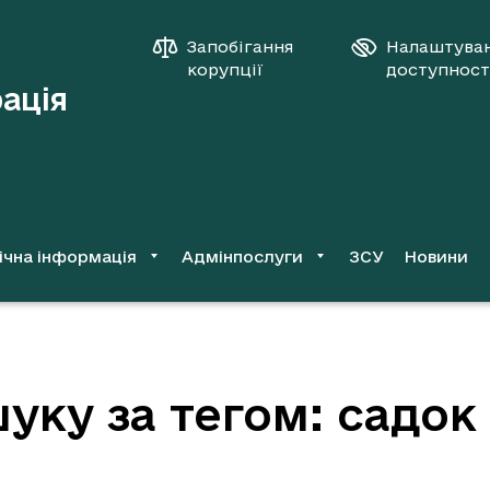
Запобігання
Налаштува
корупції
доступност
рація
ічна інформація
Адмінпослуги
ЗСУ
Новини
уку за тегом: садок