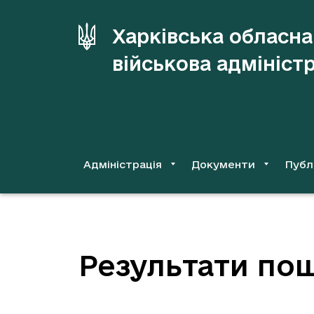
до
основного
Харківська обласна
вмісту
військова адмініст
Адміністрація
Документи
Публ
Результати пош