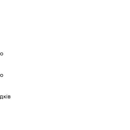
го
го
дків