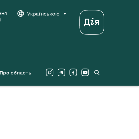
ння
Українською
і
Про область