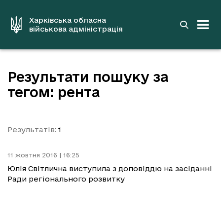
до
основного
вмісту
Харківська обласна
військова адміністрація
Результати пошуку за
тегом: рента
Результатів:
1
11 жовтня 2016 | 16:25
Юлія Світлична виступила з доповіддю на засіданні
Ради регіонального розвитку