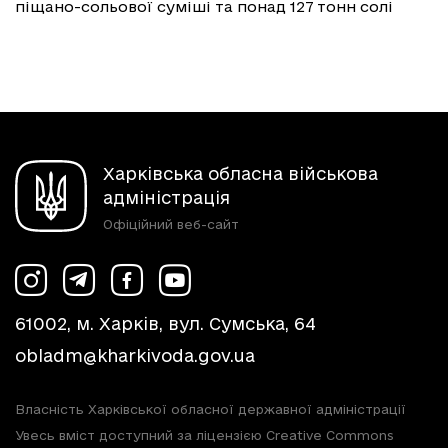
піщано-сольової суміші та понад 127 тонн солі
Харківська обласна військова
адміністрація
Офіційний веб-сайт
61002, м. Харків, вул. Сумська, 64
obladm@kharkivoda.gov.ua
Власність Харківської обласної державної адміністрації
Увесь вміст доступний за ліцензією Creative Commons