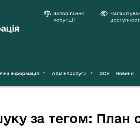
Запобігання
Налаштува
корупції
доступност
рація
ічна інформація
Адмінпослуги
ЗСУ
Новини
уку за тегом: План с