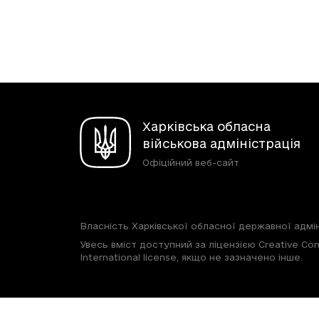
Харківська обласна
військова адміністрація
Офіційний веб-сайт
Власність Харківської обласної державної адмін
Увесь вміст доступний за ліцензією Creative Com
International license, якщо не зазначено інше.