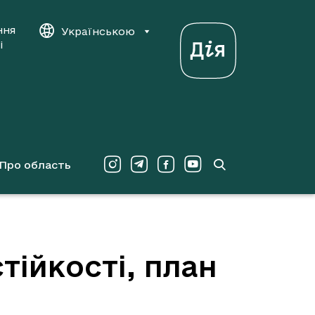
ння
Українською
і
Про область
тійкості, план