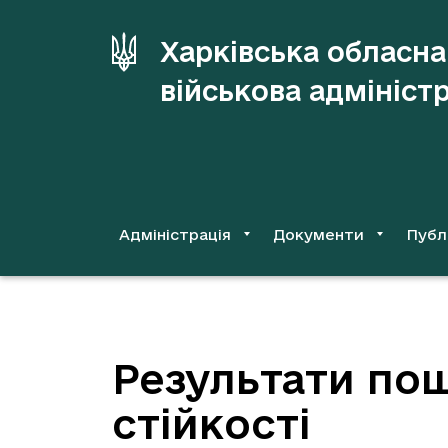
до
основного
Харківська обласна
вмісту
військова адмініст
Адміністрація
Документи
Публ
Результати пош
стійкості