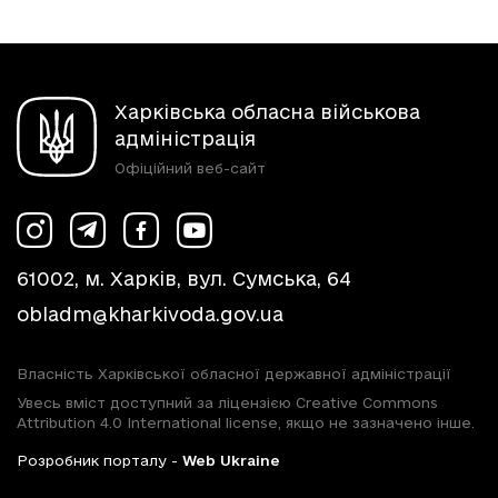
Харківська обласна військова
адміністрація
Офіційний веб-сайт
61002, м. Харків, вул. Сумська, 64
obladm@kharkivoda.gov.ua
Власність Харківської обласної державної адміністрації
Увесь вміст доступний за ліцензією Creative Commons
Attribution 4.0 International license, якщо не зазначено інше.
Розробник порталу -
Web Ukraine