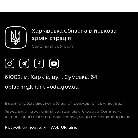
Харківська обласна військова
адміністрація
Офіційний веб-сайт
61002, м. Харків, вул. Сумська, 64
obladm@kharkivoda.gov.ua
Власність Харківської обласної державної адміністрації
Увесь вміст доступний за ліцензією Creative Commons
Attribution 4.0 International license, якщо не зазначено інше.
Розробник порталу -
Web Ukraine