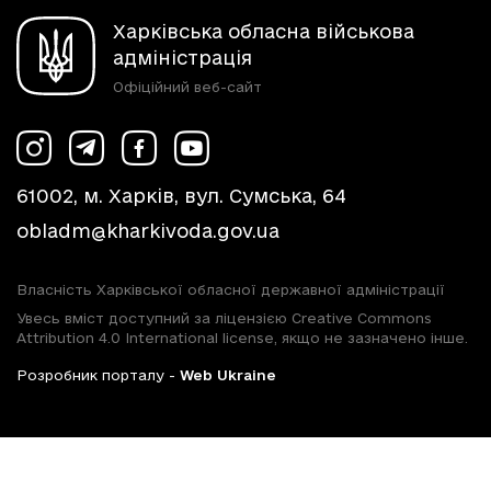
Харківська обласна військова
адміністрація
Офіційний веб-сайт
61002, м. Харків, вул. Сумська, 64
obladm@kharkivoda.gov.ua
Власність Харківської обласної державної адміністрації
Увесь вміст доступний за ліцензією Creative Commons
Attribution 4.0 International license, якщо не зазначено інше.
Розробник порталу -
Web Ukraine