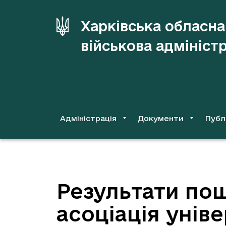
до
основного
Харківська обласна
вмісту
військова адмініст
Адміністрація
Документи
Публ
Результати пош
асоціація унів