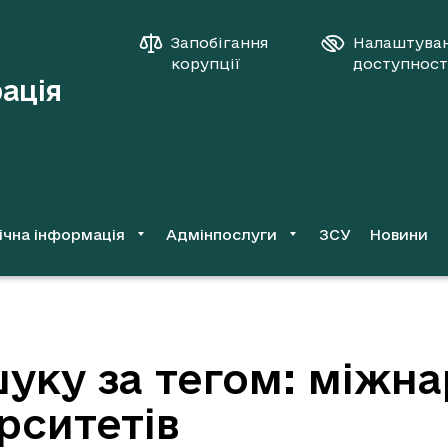
Запобігання
Налаштува
корупції
доступност
рація
ічна інформація
Адмінпослуги
ЗСУ
Новини
уку за тегом: міжн
ерситетів