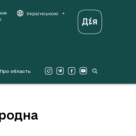
ння
Українською
і
Про область
ародна