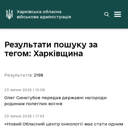
до
основного
вмісту
Харківська обласна
військова адміністрація
Результати пошуку за
тегом: Харківщина
Результатів:
2198
23 липня 2026 | 19:08
Олег Синєгубов передав державні нагороди
родинам полеглих воїнів
23 липня 2026 | 17:43
«Новий Обласний центр онкології має стати одним