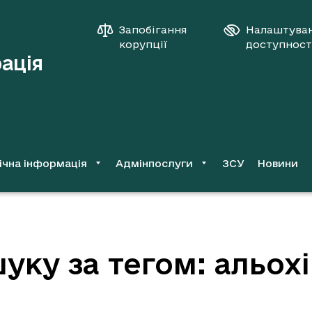
Запобігання
Налаштува
корупції
доступност
рація
ічна інформація
Адмінпослуги
ЗСУ
Новини
уку за тегом: альох