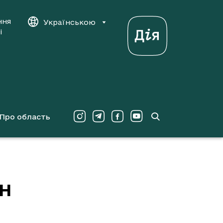
ння
Українською
і
Про область
ін