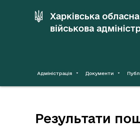
до
основного
Харківська обласна
вмісту
військова адмініст
Адміністрація
Документи
Публ
Результати пош