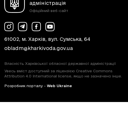
адміністрація
Офіційний веб-сайт
61002, м. Харків, вул. Сумська, 64
obladm@kharkivoda.gov.ua
Власність Харківської обласної державної адміністрації
Увесь вміст доступний за ліцензією Creative Commons
Attribution 4.0 International license, якщо не зазначено інше.
Розробник порталу -
Web Ukraine