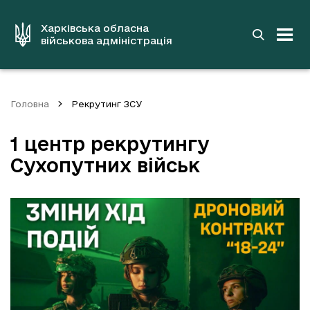
до
основного
вмісту
Харківська обласна
військова адміністрація
Головна
Рекрутинг ЗСУ
1 центр рекрутингу
Сухопутних військ