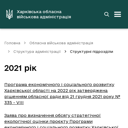
до
основного
вмісту
Харківська обласна
військова адміністрація
Головна
Обласна військова адміністрація
Структура адміністрації
Структурні підрозділи
2021 рік
Програма економічного і соціального розвитку
Харківської області на 2022 рік затверджена
рішенням обласної ради від 21 грудня 2021 року №
335 - VIII
Заява про визначення обсягу стратегічної
екологічної оцінки проєкту Програми
економічного і соціального розвитку Харківської