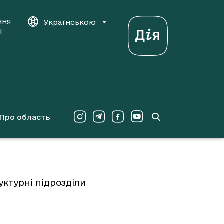
ння
Українською
і
Про область
уктурні підрозділи