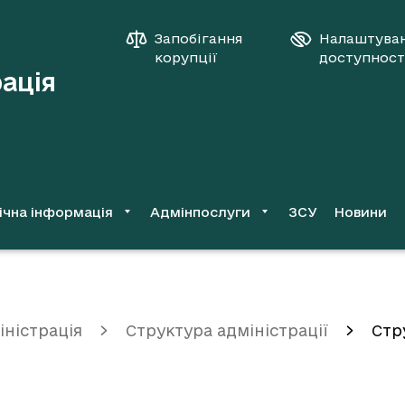
Запобігання
Налаштува
корупції
доступност
рація
ічна інформація
Адмінпослуги
ЗСУ
Новини
іністрація
Структура адміністрації
Стр