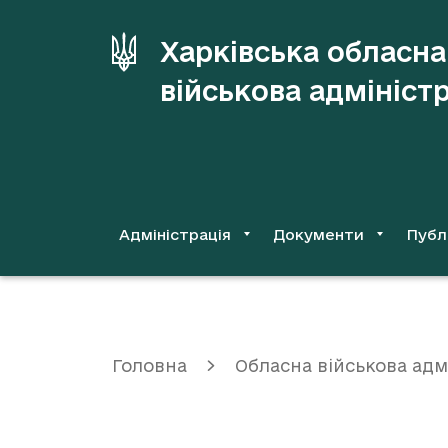
до
основного
Харківська обласна
вмісту
військова адмініст
Адміністрація
Документи
Публ
Головна
Обласна військова адм