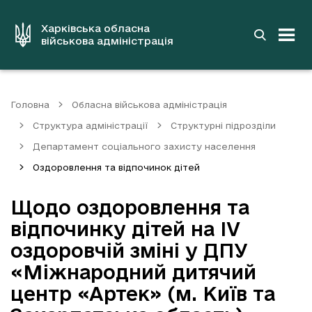
до
основного
вмісту
Харківська обласна
військова адміністрація
Головна
Обласна військова адміністрація
Структура адміністрації
Структурні підрозділи
Департамент соціального захисту населення
Оздоровлення та відпочинок дітей
Щодо оздоровлення та
відпочинку дітей на ІV
оздоровчій зміні у ДПУ
«Міжнародний дитячий
центр «Артек» (м. Київ та