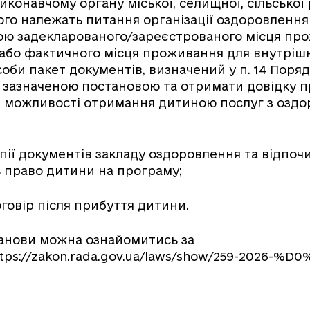
виконавчому органу міської, селищної, сільської 
ого належать питання організації оздоровлення
сою задекларованого/зареєстрованого місця пр
 або фактичного місця проживання для внутріш
оби пакет документів, визначений у п. 14 Поряд
 зазначеною постановою та отримати довідку п
 можливості отримання дитиною послуг з оздо
опії документів закладу оздоровлення та відпоч
 право дитини на програму;
оговір після прибуття дитини.
танови можна ознайомитись за
tps://zakon.rada.gov.ua/laws/show/259-2026-%D