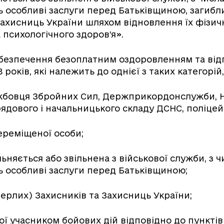
ть особливі заслуги перед Батьківщиною, загиб
Захисниць України шляхом відновлення їх фізич
 психологічного здоров’я».
абезпечення безоплатним оздоровленням та від
18 років, які належить до однієї з таких категорій
ужбовця Збройних Сил, Держприкордонслужби, Н
 рядового і начальницького складу ДСНС, поліцей
ереміщеної особи;
ільняється або звільнена з військової служби, з 
ть особливі заслуги перед Батьківщиною;
мерлих) Захисників та Захисниць України;
ної учасником бойових дій відповідно до пунктів