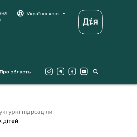
ння
Українською
і
Про область
уктурні підрозділи
 дітей