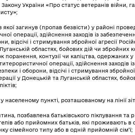
 Закону України «Про статус ветеранів війни, гар
хисту»;
ів якої загинув (пропав безвісти) у районі пров
ної операції, здійснення заходів із забезпечен
ни, відсічі і стримування збройної агресії Росі
 Луганській областях, бойових дій чи збройних к
к поранення, контузії чи каліцтва, одержаних у
итерористичної операції, здійснення заходів і
зпеки і оборони, відсічі і стримування збройної
рації у Донецькій та Луганській областях, бойо
іктів;
 у населеному пункті, розташованому на лінії зі
итина, позбавлена батьківського піклування та р
телів або прийомних батьків, які проживають в
ку сімейного типу або в одній прийомній сім’ї;