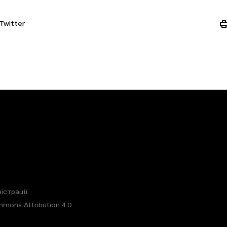
Twitter
істрації
mons Attribution 4.0