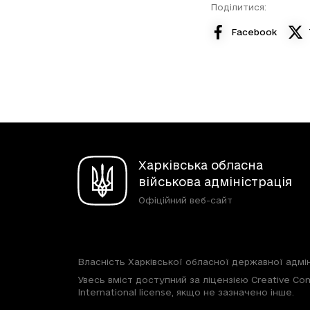
Поділитися:
Facebook
Харківська обласна
військова адміністрація
Офіційний веб-сайт
Власність Харківської обласної державної адмін
Увесь вміст доступний за ліцензією Creative Com
International license, якщо не зазначено інше.