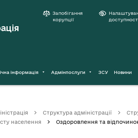
Запобігання
Налаштува
корупції
доступност
рація
ічна інформація
Адмінпослуги
ЗСУ
Новини
іністрація
Структура адміністрації
Стр
исту населення
Оздоровлення та відпочинок