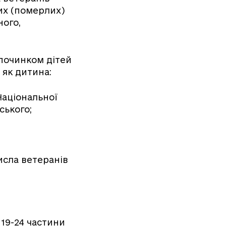
лих (померлих)
ного,
починком дітей
, як дитина:
аціональної
ського;
числа ветеранів
 19-24 частини