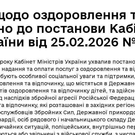
щодо оздоровлення т
но до постанови Каб
аїни від 25.02.2026 №
 року Кабінет Міністрів України ухвалив постан
 надання та оплати послуг з оздоровлення та в
ебують особливої соціальної уваги та підтримки
овлення та відпочинку, що містяться в Державн
тів оздоровлення та відпочинку дітей, та здійсн
 наслідків збройної агресії Російської Федераці
 відпочинку, які розташовані в західних регіон
ослужбовців Збройних Сил, Державної прикорд
вардії, осіб рядового і начальницького складу Д
ичайних ситуацій, поліцейських, внутрішньо пе
няються або звільнені з військової служби, з числ