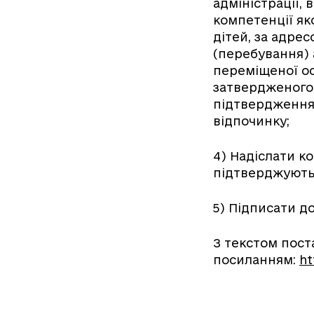
адміністрації, 
компетенції як
дітей, за адре
(перебування)
переміщеної ос
затвердженого
підтвердження
відпочинку;
4) Надіслати к
підтверджують
5) Підписати д
З текстом пос
посиланням:
ht