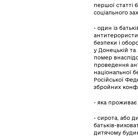
першої статті 6
соціального за
- один із батьк
антитерористич
безпеки і оборо
у Донецькій та
помер внаслідо
проведення ант
національної бе
Російської Феде
збройних конфл
- яка проживає
- сирота, або д
батьків-вихова
дитячому будин