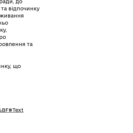
ради, до
 та відпочинку
оживання
ньо
ку,
ро
ровлення та
инку, що
0%BF#Text