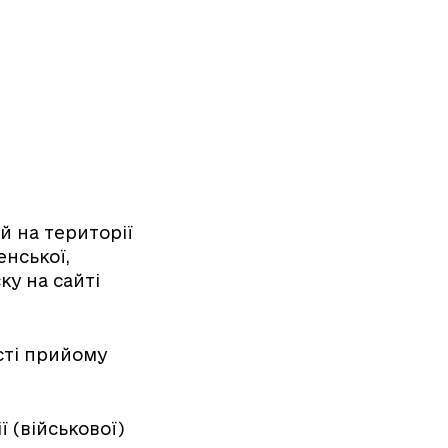
й на території
енської,
ку на сайті
сті прийому
 (військової)