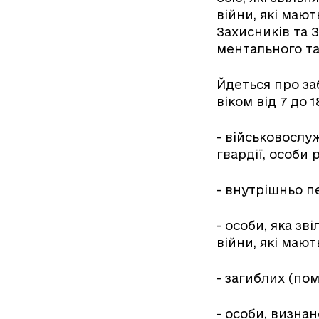
війни, які маю
Захисників та 
ментального та
Йдеться про з
віком від 7 до 
- військовосл
гвардії, особи
- внутрішньо п
- особи, яка зв
війни, які маю
- загиблих (по
- особи, визна