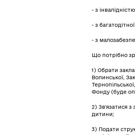
- з інвалідніст
- з багатодітної 
- з малозабезпеч
Що потрібно з
1) Обрати закл
Волинської, Зак
Тернопільської
Фонду (буде о
2) Зв’язатися 
дитини;
3) Подати стру