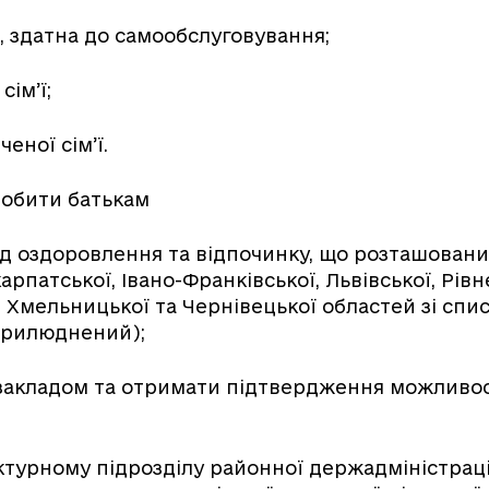
ю, здатна до самообслуговування;
сім’ї;
еної сім’ї.
робити батькам
ад оздоровлення та відпочинку, що розташовани
арпатської, Івано-Франківської, Львівської, Рівн
, Хмельницької та Чернівецької областей зі спис
прилюднений);
з закладом та отримати підтвердження можливо
ктурному підрозділу районної держадміністрації