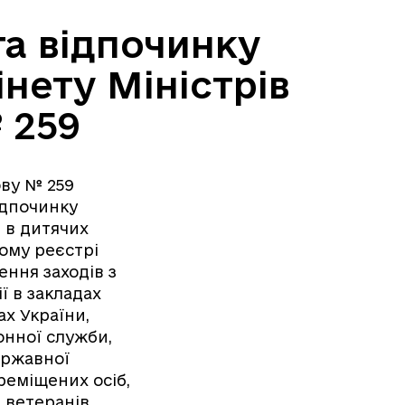
а відпочинку
інету Міністрів
 259
ову № 259
ідпочинку
, в дитячих
ому реєстрі
ення заходів з
ї в закладах
ах України,
онної служби,
ержавної
реміщених осіб,
а ветеранів