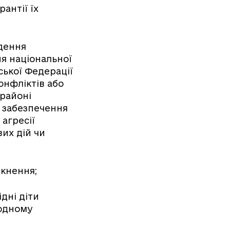
антії їх
едення
ня національної
йської Федерації
онфліктів або
 районі
з забезпечення
 агресії
вих дій чи
ткнення;
ідні діти
 одному