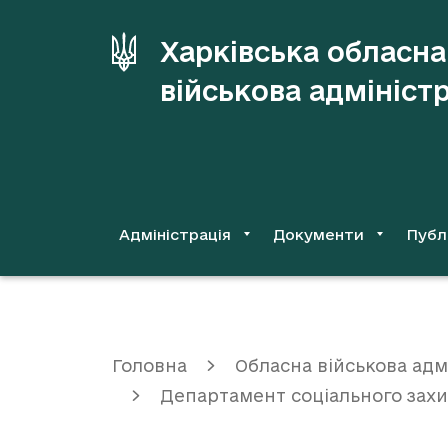
до
основного
Харківська обласна
вмісту
військова адмініст
Адміністрація
Документи
Публ
Головна
Обласна військова адм
Департамент соціального зах