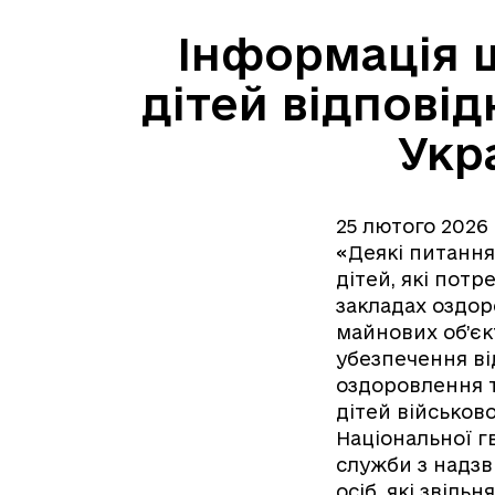
Інформація 
дітей відповід
Укр
25 лютого 2026
«Деякі питання
дітей, які потр
закладах оздор
майнових об’єк
убезпечення від
оздоровлення та
дітей військов
Національної г
служби з надзв
осіб, які звіль