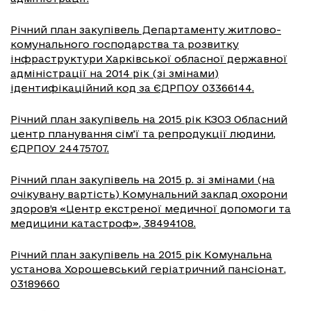
Річний план закупівель Департаменту житлово-
комунального господарства та розвитку
інфраструктури Харківської обласної державної
адміністрації на 2014 рік (зі змінами)
ідентифікаційний код за ЄДРПОУ 03366144.
Річний план закупівель на 2015 рік КЗОЗ Обласний
центр планування сім’ї та репродукції людини,
ЄДРПОУ 24475707.
Річний план закупівель на 2015 р. зі змінами (на
очікувану вартість) Комунальний заклад охорони
здоров’я «Центр екстреної медичної допомоги та
медицини катастроф», 38494108.
Річний план закупівель на 2015 рік Комунальна
установа Хорошевський геріатричний пансіонат,
03189660