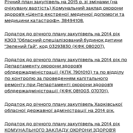
Річний план закупівель на 2015 р. зі змінами (на
очікувану вартість) Комунальний заклад охорони
здоров’я «Центр екстреної медичної допомоги та
медицини катастроф», 38494108.
Додаток до річного плану закупівель на 2014 рік
КЗОЗ "Обласний спеціалізований будинок дитини
"Зелений Гай", код 03293830 (КФК 080207).
Додаток до річного плану закупівель на 2014 рік по
Департаменту охорони здоров’я
облдержадміністрації (КПК 7901010) та по відділу
по контролю за проведенням капітального
ремонту при Департаменті охорони здоров’я
облдержадміністрації (КФК 081003, 070701).
Додаток до річного плану закупівель Харківської
обласної державної адміністрації на 2014 рік.
Додаток до річного плану закупівель на 2014 рік
КОМУНАЛЬНОГО ЗАКЛАДУ ОХОРОНИ ЗДОРОВ’Я