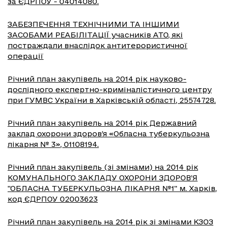
за ЄДРПОУ - 04014080.
ЗАБЕЗПЕЧЕННЯ ТЕХНІЧНИМИ ТА ІНШИМИ
ЗАСОБАМИ РЕАБІЛІТАЦІЇ учасників АТО, які
постраждали внаслідок антитерористичної
операції
Річний план закупівель на 2014 рік науково-
дослідного експертно-криміналістичного центру
при ГУМВС України в Харківській області, 25574728.
Річний план закупівель на 2014 рік Державний
заклад охорони здоров’я «Обласна туберкульозна
лікарня № 3», 01108194.
Річний план закупівель (зі змінами) на 2014 рік
КОМУНАЛЬНОГО ЗАКЛАДУ ОХОРОНИ ЗДОРОВ’Я
"ОБЛАСНА ТУБЕРКУЛЬОЗНА ЛІКАРНЯ №1" м. Харків,
код ЄДРПОУ 02003623
Річний план закупівель на 2014 рік зі змінами КЗОЗ