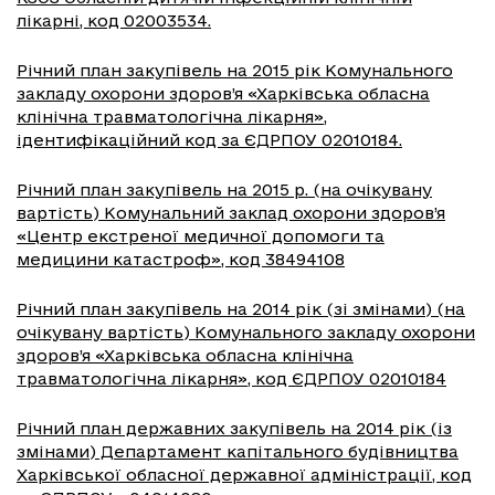
лікарні, код 02003534.
Річний план закупівель на 2015 рік Комунального
закладу охорони здоров’я «Харківська обласна
клінічна травматологічна лікарня»,
ідентифікаційний код за ЄДРПОУ 02010184.
Річний план закупівель на 2015 р. (на очікувану
вартість) Комунальний заклад охорони здоров’я
«Центр екстреної медичної допомоги та
медицини катастроф», код 38494108
Річний план закупівель на 2014 рік (зі змінами) (на
очікувану вартість) Комунального закладу охорони
здоров’я «Харківська обласна клінічна
травматологічна лікарня», код ЄДРПОУ 02010184
Річний план державних закупівель на 2014 рік (із
змінами) Департамент капітального будівництва
Харківської обласної державної адміністрації, код