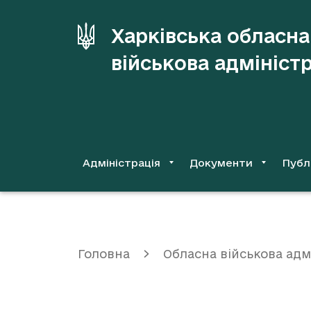
до
основного
Харківська обласна
вмісту
військова адмініст
Адміністрація
Документи
Публ
Головна
Обласна військова адм