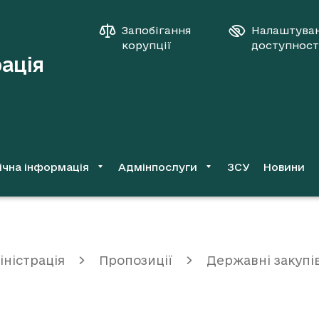
Запобігання
Налаштува
корупції
доступност
рація
ічна інформація
Адмінпослуги
ЗСУ
Новини
іністрація
Пропозиції
Державні закупі