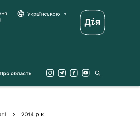
ння
Українською
і
Про область
влі
2014 рік