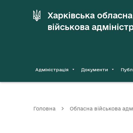
до
основного
Харківська обласна
вмісту
військова адмініст
Адміністрація
Документи
Публ
Головна
Обласна військова адм