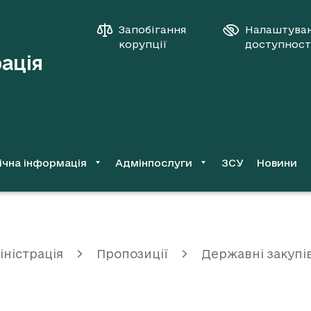
Запобігання
Налаштува
корупції
доступност
рація
ічна інформація
Адмінпослуги
ЗСУ
Новини
іністрація
Пропозиції
Державні закупі