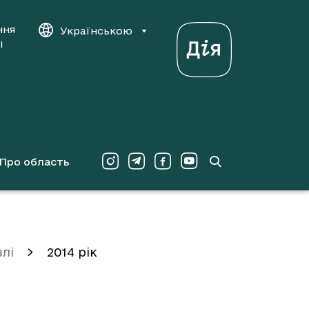
ння
Українською
і
Про область
влі
2014 рік