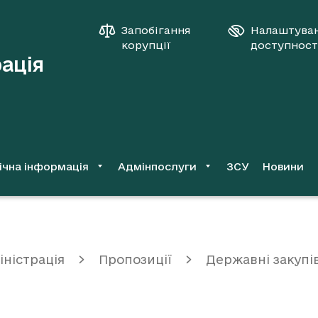
Запобігання
Налаштува
корупції
доступност
рація
ічна інформація
Адмінпослуги
ЗСУ
Новини
іністрація
Пропозиції
Державні закупі