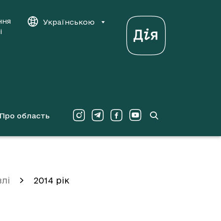
ння
Українською
і
Про область
влі
2014 рік