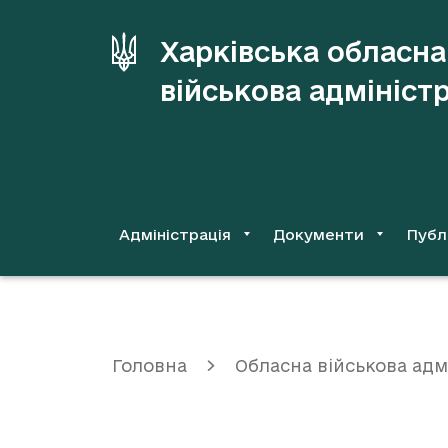
до
основного
Харківська обласна
вмісту
військова адмініст
Адміністрація
Документи
Публ
Головна
Обласна військова адм