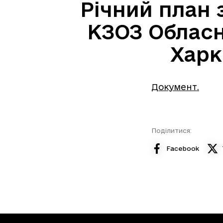
Річний план з
КЗОЗ Обласна
Харк
Документ.
Поділитися:
Facebook