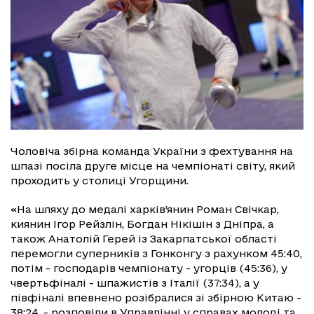
Чоловіча збірна команда України з фехтування на
шпазі посіла друге місце на чемпіонаті світу, який
проходить у столиці Угорщини.
«На шляху до медалі харків’янин Роман Свічкар,
киянин Ігор Рейзлін, Богдан Нікішін з Дніпра, а
також Анатолій Герей із Закарпатської області
перемогли суперників з Гонконгу з рахунком 45:40,
потім - господарів чемпіонату - угорців (45:36), у
чвертьфіналі - шпажистів з Італії (37:34), а у
півфіналі впевнено розібралися зі збірною Китаю -
38:24, - розповіли в Управлінні у справах молоді та