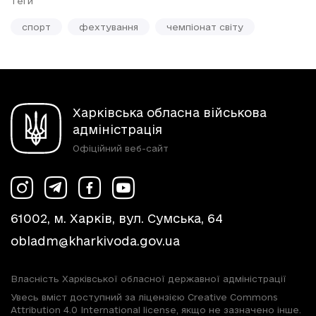
Теги
спорт
фехтування
чемпіонат світу
Харківська обласна військова
адміністрація
Офіційний веб-сайт
61002, м. Харків, вул. Сумська, 64
obladm@kharkivoda.gov.ua
Власність Харківської обласної державної адміністрації
Увесь вміст доступний за ліцензією Creative Commons
Attribution 4.0 International license, якщо не зазначено інше.