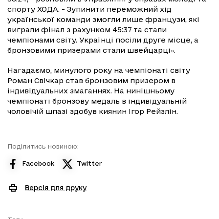
спорту ХОДА. - Зупинити переможний хід
української команди змогли лише французи, які
виграли фінал з рахунком 45:37 та стали
чемпіонами світу. Українці посіли друге місце, а
бронзовими призерами стали швейцарці
.
»
Нагадаємо, минулого року на чемпіонаті світу
Роман Свічкар став бронзовим призером в
індивідуальних змаганнях. На нинішньому
чемпіонаті бронзову медаль в індивідуальній
чоловічій шпазі здобув киянин Ігор Рейзлін.
Поділитись новиною:
Facebook
Twitter
Версія для друку