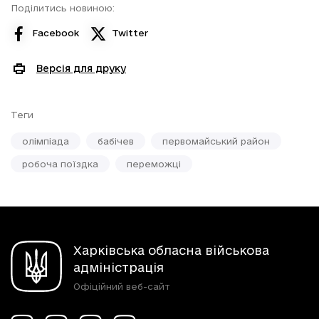
Поділитись новиною:
Facebook
Twitter
Версія для друку
Теги
олімпіада
бабічев
первомайський район
робоча поїздка
переможці
Харківська обласна військова
адміністрація
Офіційний веб-сайт