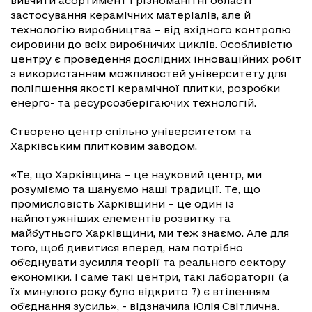
вивчити асортимент і різноманітні області
застосування керамічних матеріалів, але й
технологію виробництва – від вхідного контролю
сировини до всіх виробничих циклів. Особливістю
центру є проведення дослідних інноваційних робіт
з використанням можливостей університету для
поліпшення якості керамічної плитки, розробки
енерго- та ресурсозберігаючих технологій.
Створено центр спільно університетом та
Харківським плитковим заводом.
«Те, що Харківщина – це науковий центр, ми
розуміємо та шануємо наші традиції. Те, що
промисловість Харківщини – це один із
найпотужніших елементів розвитку та
майбутнього Харківщини, ми теж знаємо. Але для
того, щоб дивитися вперед, нам потрібно
об’єднувати зусилля теорії та реального сектору
економіки. І саме такі центри, такі лабораторії (а
їх минулого року було відкрито 7) є втіленням
об’єднання зусиль», - відзначила Юлія Світлична.