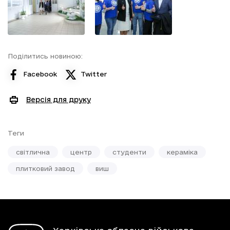
Поділитись новиною:
Facebook
Twitter
Версія для друку
Теги
світлична
центр
студенти
кераміка
плитковий завод
виш