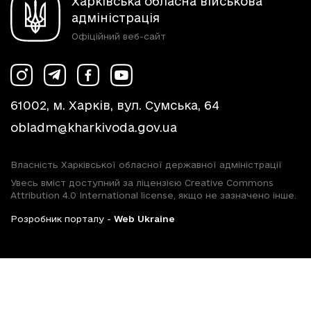
Харківська обласна військова
адміністрація
Офіційний веб-сайт
61002, м. Харків, вул. Сумська, 64
obladm@kharkivoda.gov.ua
Власність Харківської обласної державної адміністрації
Увесь вміст доступний за ліцензією Creative Commons
Attribution 4.0 International license, якщо не зазначено інше.
Розробник порталу -
Web Ukraine