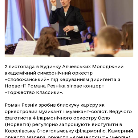
2 листопада в Будинку Алчевських Молодіжний
академічний симфонічний оркестр
«Слобожанський» під керуванням диригента з
Норвегії Романа Рєзніка зіграє концерт
«Торжество Классики».
Роман Рєзнік зробив блискучу кар'єру як
оркестровий музикант і музикант-соліст. Ведучого
фаготиста Філармонічного оркестру Осло
(Норвегія) регулярно запрошують виступити в
Королівську Стокгольмську філармонію, Камерний
оркестр Малера, оркестр «Концертхаус» (Берлін),