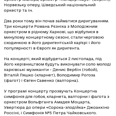
Норвезьку оперу, Шведський національний
оркестр та ін.
Два роки тому він почав займатися диригуванням.
Три концерти Романа Рєзніка з Молодіжним
оркестром в рідному Харкові, що відбулися в
минулому концертному сезоні, стали черговою
сходинкою в його диригентській кар'єрі і його
популярності в Європі як диригента.
На концерті, який відбудеться 2 листопада, під
його керівництвом будуть виконувати соло молоді
харківські музиканти - Денис Вербін (гобой),
Віталій Ляшко (кларнет), Володимир Рогоза
(фагот) і Євген Савенко (валторна).
У програмі концерту прозвучать Концертна
симфонія для гобоя, кларнета, валторни і фагота з
оркестром Вольфганга Амадея Моцарта,
Увертюра до опери «Сорока-злодійка» Джоаккіно
Россіні, і Симфонія №5 Петра Чайковського.