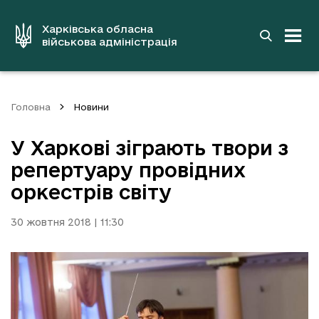
до
основного
вмісту
Харківська обласна
військова адміністрація
Головна
Новини
У Харкові зіграють твори з
репертуару провідних
оркестрів світу
30 жовтня 2018 | 11:30