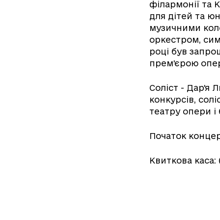
філармонії та 
для дітей та ю
музичними кол
оркестром, сим
році був запро
прем'єрою опе
Соліст - Дар'я
конкурсів, сол
театру опери і 
Початок концерт
Квиткова каса: (