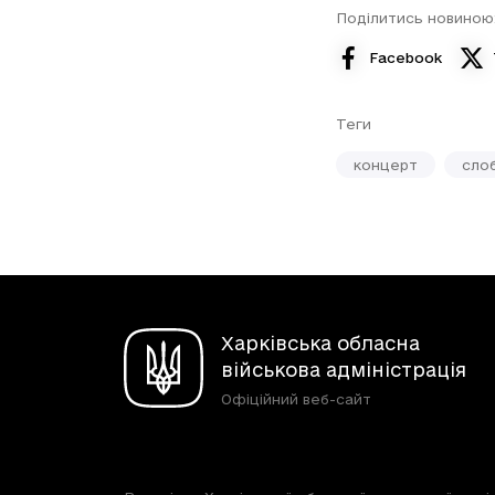
Поділитись новиною
Facebook
Теги
концерт
сло
Харківська обласна
військова адміністрація
Офіційний веб-сайт