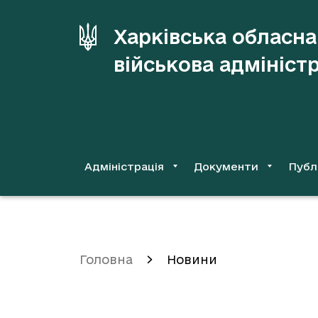
до
основного
Харківська обласна
вмісту
військова адмініст
Адміністрація
Документи
Публ
Головна
Новини