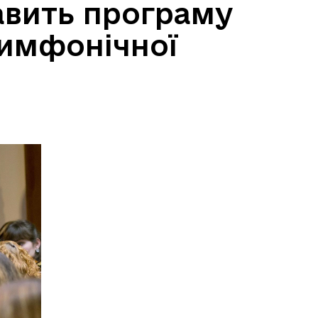
авить програму
симфонічної