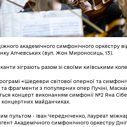
жного академічного симфонічного оркестру ві
нку Алчевських (вул. Жон Мироносиць, 13).
иканти зіграють разом зі своїми київськими кол
рограмі «Шедеври світової оперної та симфоні
ї та фрагменти з популярних опер Пучіні, Маскан
ься концерт виконанням симфонії №2 Яна Сібел
а концертних майданчиках.
им пультом - Іван Чередніченко, лауреат міжн
игент Академічного симфонічного оркестру Дні