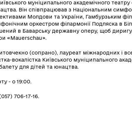
Київського муніципального академічного театру 
нацтва. Він співпрацював з Національним симф
ективами Молдови та України, Гамбурзьким фі
фонічним оркестром філармонії Подляска в Біло
шений в Баварську державну оперу, щоб диригу
ри «Мauerschau».
 Литовчекно (сопрано), лауреат міжнародних і в
істка-вокалістка Київського муніципального ака
балету для дітей та юнацтва.
у - о 19:00.
057) 706-17-16.