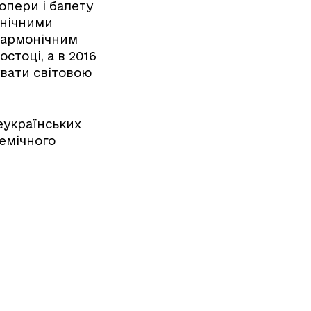
опери і балету
онічними
лармонічним
стоці, а в 2016
вати світовою
сеукраїнських
демічного