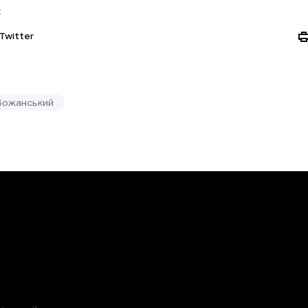
:
Twitter
божанський