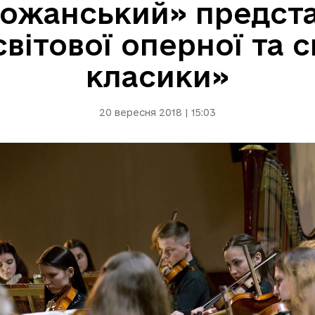
ожанський» предст
вітової оперної та 
класики»
20 вересня 2018 | 15:03