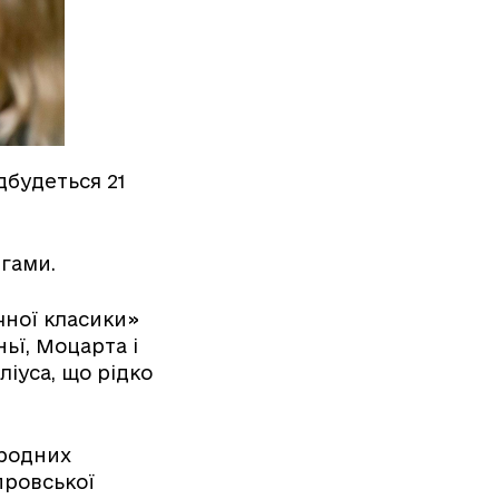
дбудеться 21
егами.
чної класики»
ьї, Моцарта і
іуса, що рідко
ародних
провської