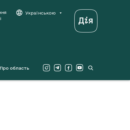
ння
Українською
і
Про область