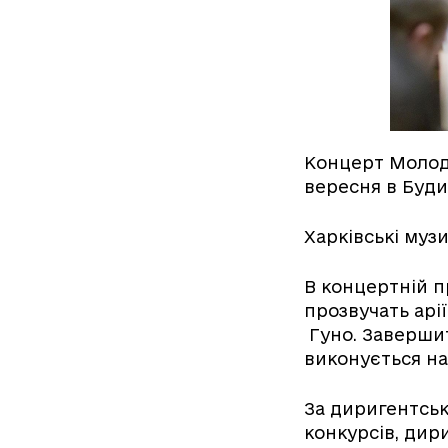
Концерт Молоді
вересня в Буди
Харківські муз
В концертній п
прозвучать арі
Гуно. Завершит
виконується н
За диригентськ
конкурсів, дир