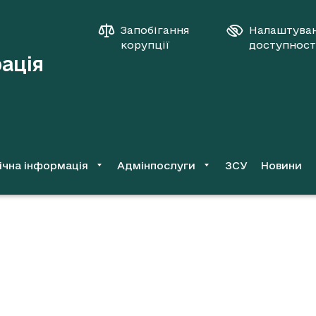
Запобігання
Налаштува
корупції
доступност
рація
ічна інформація
Адмінпослуги
ЗСУ
Новини