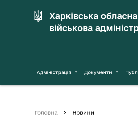
до
основного
Харківська обласна
вмісту
військова адмініст
Адміністрація
Документи
Публ
Головна
Новини