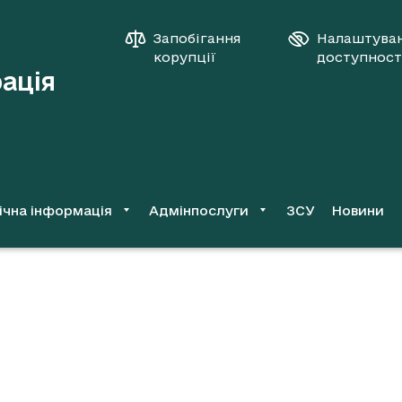
Запобігання
Налаштува
корупції
доступност
рація
ічна інформація
Адмінпослуги
ЗСУ
Новини