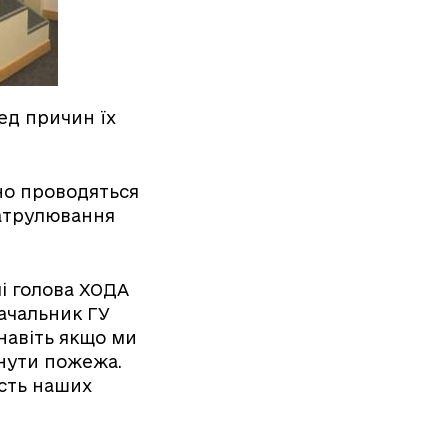
ед причин їх
но проводяться
патрулювання
і голова ХОДА
начальник ГУ
 навіть якщо ми
нути пожежа.
ість наших