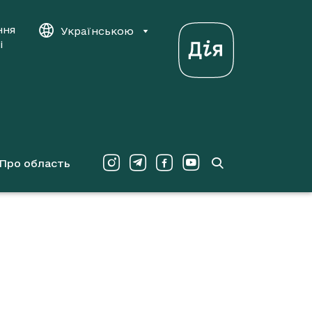
ння
Українською
і
Про область