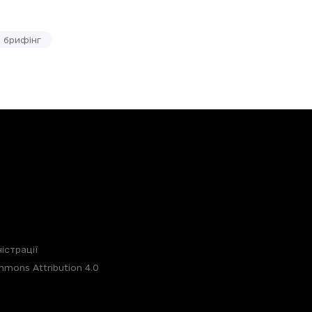
брифінг
істрації
mons Attribution 4.0