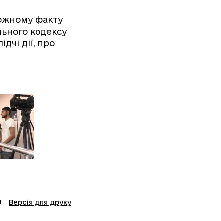
кожному факту
льного кодексу
дчі дії, про
Версія для друку