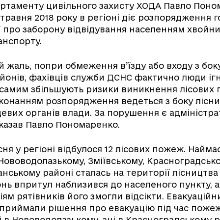
ртаменту цивільного захисту ХОДА Павло Поно
2 травня 2018 року в регіоні діє розпорядження 
ї про заборону відвідування населенням хвойних 
анспорту.
 жаль, попри обмеження в’їзду або входу з боку
йонів, фахівців служби ДСНС фактично люди і
 самим збільшують ризики виникнення лісових 
конанням розпорядження ведеться з боку лісни
сцевих органів влади. За порушення є адміністр
сказав Павло Пономаренко.
сня у регіоні відбулося 12 лісових пожеж. Найма
Нововодолазькому, Зміївському, Красноградськ
нському районі сталась на території лісництва
онь впритул наблизився до населеного пункту, 
ям рятівників його змогли відсікти. Евакуаційни
приймали рішення про евакуацію під час пожеж
ні в Нововодолазькому, ані в Красноградському р