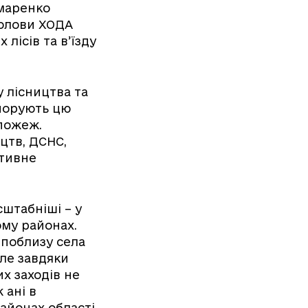
маренко
голови ХОДА
лісів та в’їзду
 лісництва та
гнорують цю
пожеж.
цтв, ДСНС,
ативне
сштабніші – у
ому районах.
 поблизу села
але завдяки
х заходів не
 ані в
айонах області.