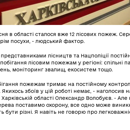
сня в області сталося вже 12 лісових пожеж. Сер
рім посухи, - людський фактор.
 представниками лісництв та Нацполіції постій
апобігання лісовим пожежам у регіоні: спільні 
ень, моніторинг звалищ, екосистем тощо.
бігання пожежам тримає на постійному контрол
 Якихось збоїв у цій роботі немає, - наголосив 
 Харківській області Олександр Волобуєв. - Але
ерева поставимо охорону, все одно може виник
 бути різні. Я навіть не говорю про легковажн