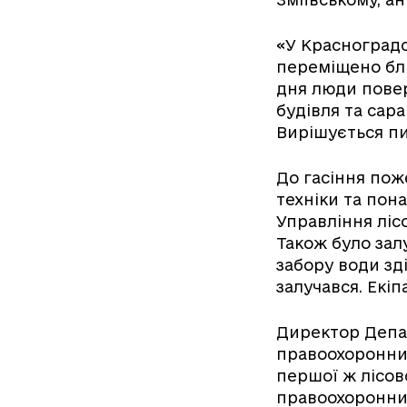
«У Красноградс
переміщено бли
дня люди повер
будівля та сар
Вирішується пи
До гасіння пож
техніки та пон
Управління ліс
Також було залу
забору води зд
залучався. Екі
Директор Депар
правоохоронни
першої ж лісов
правоохоронним