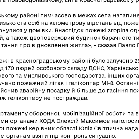
ькому районі тимчасово в межах села Наталине
зько ста осіб на кілометрову відстань від поже
нулися у домівки. Внаслідок пожежі згоріла о
ай, а також двоповерховий будинок барачного ти
тання про відновлення житла», - сказав Павло
ежі в Красноградському районі було залучено 
ад 170 людей особового складу ДСНС, Харківсько
ового та мисливського господарства, інших орга
чено пожежний літак і гелікоптер МІ-8. Останні
ійснив аварійну посадку й більше до гасіння по
паж гелікоптеру не постраждав.
таменту оборонної, мобілізаційної роботи та в
ми органами ХОДА Олексій Максимов наголосив
ої пожежі керівник області Юлія Світлична над
 органам взяти під контроль ситуацію.