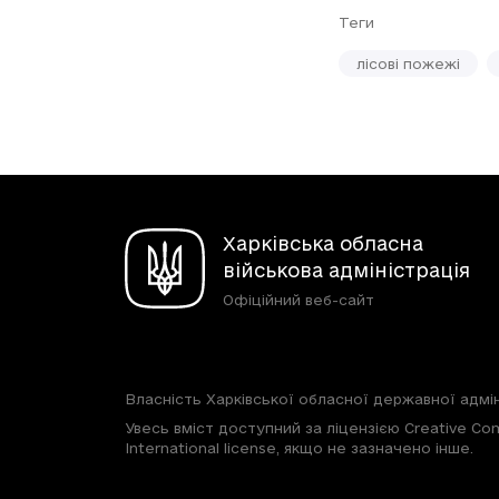
Теги
лісові пожежі
Харківська обласна
військова адміністрація
Офіційний веб-сайт
Власність Харківської обласної державної адмін
Увесь вміст доступний за ліцензією Creative Com
International license, якщо не зазначено інше.