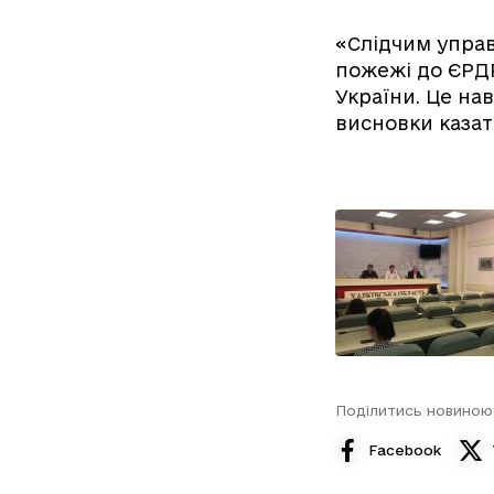
«Слідчим управ
пожежі до ЄРДР
України. Це на
висновки казат
Поділитись новиною
Facebook