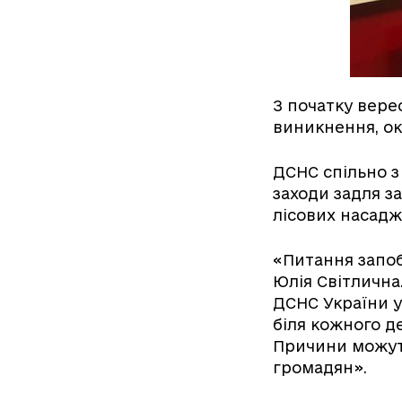
З початку вере
виникнення, ок
ДСНС спільно з
заходи задля з
лісових насадж
«Питання запо
Юлія Світлична.
ДСНС України у
біля кожного д
Причини можуть
громадян».