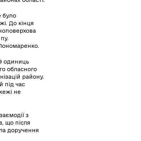
 було
жі. До кінця
дноповерхова
пу.
 Пономаренко.
29 одиниць
го обласного
нізацій району.
й під час
жежі не
заємодії з
, що після
ала доручення