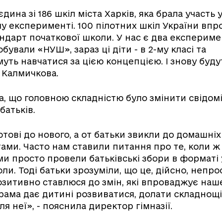
дина зі 186 шкіл міста Харків, яка брала участь 
у експерименті. 100 пілотних шкіл України вп
дарт початкової школи. У нас є два експерим
обували «НУШ», зараз ці діти - в 2-му класі та
ть навчатися за цією концепцією. І знову буду
я Калмичкова.
а, що головною складністю було змінити свідомі
батьків.
отові до нового, а от батьки звикли до домашніх
тами. Часто нам ставили питання про те, коли ж
 ми просто провели батьківські збори в форматі
ли. Тоді батьки зрозуміли, що це, дійсно, непрос
позитивно ставлюся до змін, які впроваджує наш
грама дає дитині розвиватися, долати складнощі
я неї», - пояснила директор гімназії.