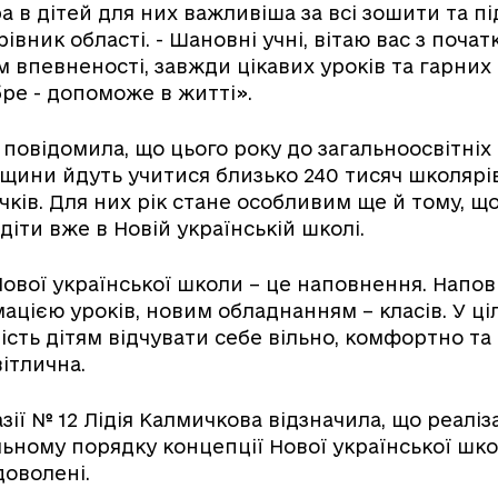
а в дітей для них важливіша за всі зошити та пі
рівник області. - Шановні учні, вітаю вас з поча
м впевненості, завжди цікавих уроків та гарних 
ре - допоможе в житті».
 повідомила, що цього року до загальноосвітніх
вщини йдуть учитися близько 240 тисяч школярів
чків. Для них рік стане особливим ще й тому, щ
діти вже в Новій українській школі.
Нової української школи – це наповнення. Напо
ацією уроків, новим обладнанням – класів. У ці
сть дітям відчувати себе вільно, комфортно та 
вітлична.
зії № 12 Лідія Калмичкова відзначила, що реаліз
ному порядку концепції Нової української шко
оволені.