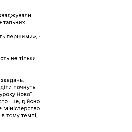
у
роваджували
ентальних
ть першими», -
сть не тільки
 завдань,
 діти почнуть
 уроку Нової
то і це, дійсно
е Міністерство
 в тому темпі,