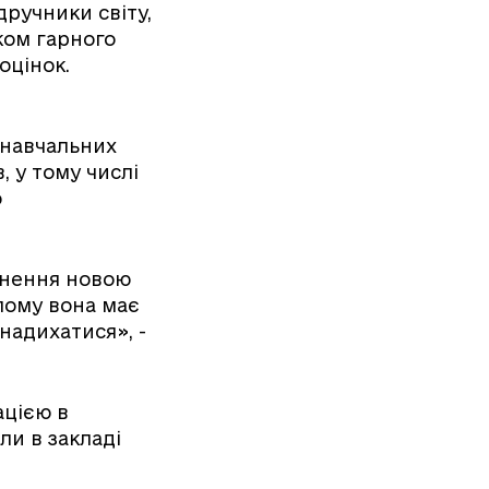
дручники світу,
тком гарного
оцінок.
 навчальних
, у тому числі
о
внення новою
лому вона має
надихатися», -
ацією в
ли в закладі