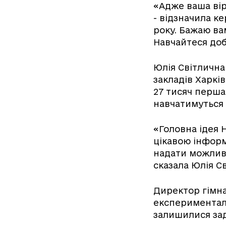
«Адже ваша вір
- відзначила ке
року. Бажаю ва
Навчайтеся доб
Юлія Світлична
закладів Харкі
27 тисяч перша
навчатимуться 
«Головна ідея 
цікавою інформ
надати можливі
сказала Юлія С
Директор гімна
експерименталь
залишилися зад