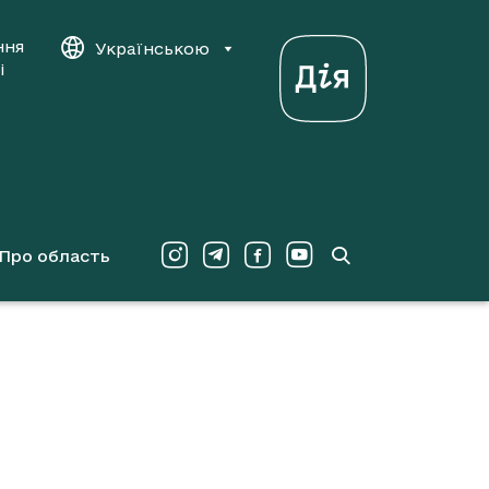
ння
Українською
і
Про область