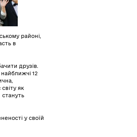
ському районі,
асть в
ачити друзів.
 найближчі 12
ична,
 світу як
и стануть
неності у своїй