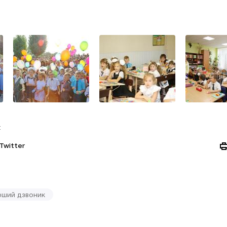
:
Twitter
рший дзвоник