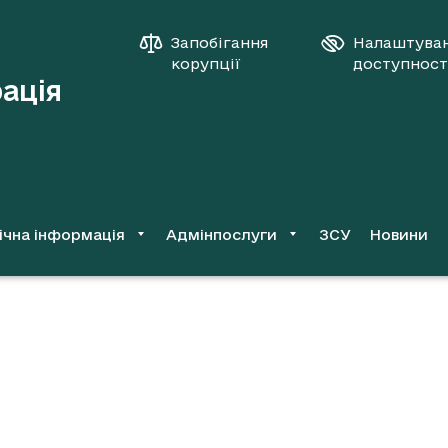
Запобігання
Налаштува
корупції
доступност
рація
ічна інформація
Адмінпослуги
ЗСУ
Новини