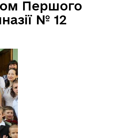
ятом Першого
назії № 12