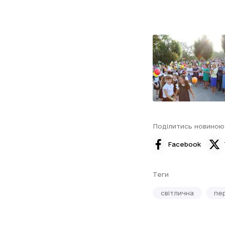
Поділитись новиною
Facebook
Теги
світлична
пе