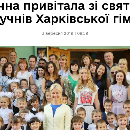
чна привітала зі св
учнів Харківської гім
3 вересня 2018 | 09:59