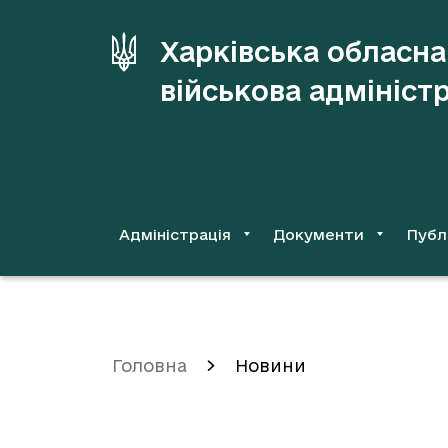
до
основного
Харківська обласна
вмісту
військова адмініст
Адміністрація
Документи
Публ
Головна
Новини