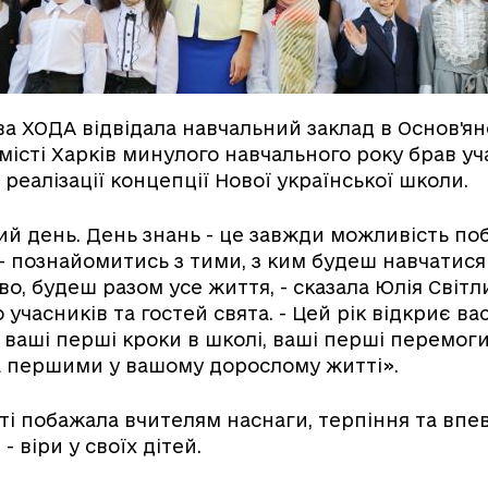
ва ХОДА відвідала навчальний заклад в Основ'ян
місті Харків минулого навчального року брав уч
реалізації концепції Нової української школи.
ий день. День знань - це завжди можливість поб
- познайомитись з тими, з ким будеш навчатися
во, будеш разом усе життя, - сказала Юлія Світл
учасників та гостей свята. - Цей рік відкриє вас
І ваші перші кроки в школі, ваші перші перемог
 першими у вашому дорослому житті».
ті побажала вчителям наснаги, терпіння та впев
- віри у своїх дітей.