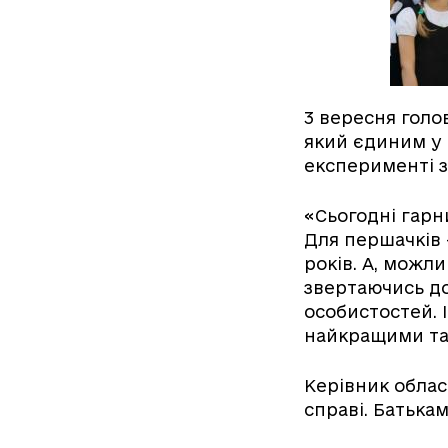
3 вересня голо
який єдиним у 
експерименті з 
«Сьогодні гарн
Для першачків 
років. А, можли
звертаючись до 
особистостей. 
найкращими та
Керівник облас
справі. Батькам 