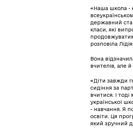
«Наша школа - є
всеукраїнськом
державний стан
класи, які випр
продовжуватиму
розповіла Ліді
Вона відзначил
вчителів, але й 
«Діти завжди г
сидіння за пар
вчитися. І тоді
української шко
- навчання. Я 
освіти. Ця про
який зручний дл