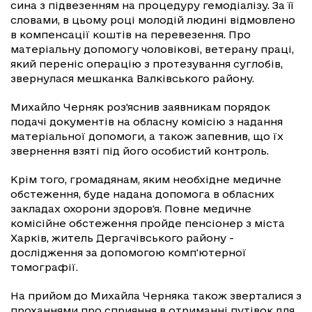
сина з підвезенням на процедуру гемодіалізу. За її
словами, в цьому році молодій людині відмовлено
в компенсації коштів на перевезення. Про
матеріальну допомогу чоловікові, ветерану праці,
який переніс операцію з протезування суглобів,
звернулася мешканка Валківського району.
Михайло Черняк роз'яснив заявникам порядок
подачі документів на обласну комісію з надання
матеріальної допомоги, а також запевнив, що їх
звернення взяті під його особистий контроль.
Крім того, громадянам, яким необхідне медичне
обстеження, буде надана допомога в обласних
закладах охорони здоров'я. Повне медичне
комісійне обстеження пройде пенсіонер з міста
Харків, житель Дергачівського району -
дослідження за допомогою комп'ютерної
томографії.
На прийом до Михайла Черняка також зверталися з
проханнями про сприяння в отриманні путівок для