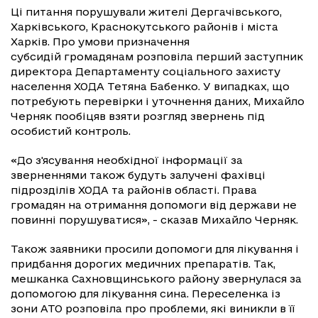
Ці питання порушували жителі Дергачівського,
Харківського, Краснокутського районів і міста
Харків. Про умови призначення
субсидій громадянам розповіла перший заступник
директора Департаменту соціального захисту
населення ХОДА Тетяна Бабенко. У випадках, що
потребують перевірки і уточнення даних, Михайло
Черняк пообіцяв взяти розгляд звернень під
особистий контроль.
«До з'ясування необхідної інформації за
зверненнями також будуть залучені фахівці
підрозділів ХОДА та районів області. Права
громадян на отримання допомоги від держави не
повинні порушуватися», - сказав Михайло Черняк.
Також заявники просили допомоги для лікування і
придбання дорогих медичних препаратів. Так,
мешканка Сахновщинського району звернулася за
допомогою для лікування сина. Переселенка із
зони АТО розповіла про проблеми, які виникли в її