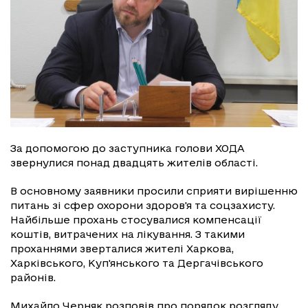
За допомогою до заступника голови ХОДА
звернулися понад двадцять жителів області.
В основному заявники просили сприяти вирішенню
питань зі сфер охорони здоров'я та соцзахисту.
Найбільше прохань стосувалися компенсації
коштів, витрачених на лікування. З такими
проханнями зверталися жителі Харкова,
Харківського, Куп'янського та Дергачівського
районів.
Михайло Черняк розповів про порядок розгляду