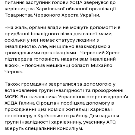
питання заступник голови ХОДА звернувся до
керівництва Харківської обласної організації
Товариства Червоного Хреста України.
«На жаль, органи влади не можуть допомогти в
придбанні інвалідного візка для вашої мами,
оскільки у неї немає статусу людини з
інвалідністю. Але, ми щільно взаємодіємо з
громадськими організаціями - Червоний Хрест
підтвердив готовність надати вам інвалідний
візок», - пояснив мешканці області Михайло
Черняк.
Також громадяни зверталися за допомогою у
встановленні групи інвалідності та проходженні
МСЕК. В.о. начальника Управління охорони здоров'я
ХОДА Галина Сіроштан пообіцяла допомогу в
проходженні цієї комісії жительці Харкова і
пенсіонеру з Куп'янського району. Для надання
групи інвалідності харків'янину, учаснику АТО,
зберуть спеціальний консиліум.