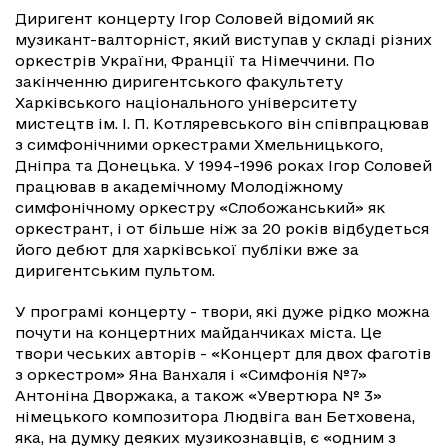
Диригент концерту Ігор Соловей відомий як
музикант-валторніст, який виступав у складі різних
оркестрів України, Франції та Німеччини. По
закінченню диригентського факультету
Харківського національного університету
мистецтв ім. І. П. Котляревського він співпрацював
з симфонічними оркестрами Хмельницького,
Дніпра та Донецька. У 1994-1996 роках Ігор Соловей
працював в академічному Молодіжному
симфонічному оркестру «Слобожанський» як
оркестрант, і от більше ніж за 20 років відбудеться
його дебют для харківської публіки вже за
диригентським пультом.
У програмі концерту - твори, які дуже рідко можна
почути на концертних майданчиках міста. Це
твори чеських авторів - «Концерт для двох фаготів
з оркестром» Яна Ванхаля і «Симфонія №7»
Антоніна Дворжака, а також «Увертюра № 3»
німецького композитора Людвіга ван Бетховена,
яка, на думку деяких музикознавців, є «одним з