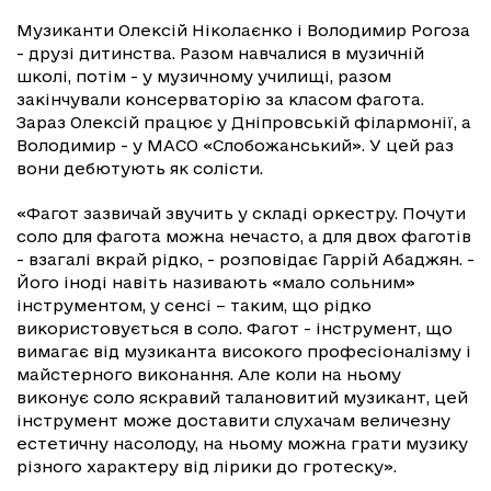
Музиканти Олексій Ніколаєнко і Володимир Рогоза
- друзі дитинства. Разом навчалися в музичній
школі, потім - у музичному училищі, разом
закінчували консерваторію за класом фагота.
Зараз Олексій працює у Дніпровській філармонії, а
Володимир - у МАСО «Слобожанський». У цей раз
вони дебютують як солісти.
«Фагот зазвичай звучить у складі оркестру. Почути
соло для фагота можна нечасто, а для двох фаготів
- взагалі вкрай рідко, - розповідає Гаррій Абаджян. -
Його іноді навіть називають «мало сольним»
інструментом, у сенсі – таким, що рідко
використовується в соло. Фагот - інструмент, що
вимагає від музиканта високого професіоналізму і
майстерного виконання. Але коли на ньому
виконує соло яскравий талановитий музикант, цей
інструмент може доставити слухачам величезну
естетичну насолоду, на ньому можна грати музику
різного характеру від лірики до гротеску».