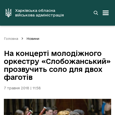
до
основного
вмісту
Харківська обласна
військова адміністрація
Головна
Новини
На концерті молодіжного
оркестру «Слобожанський»
прозвучить соло для двох
фаготів
7 травня 2018 | 11:58