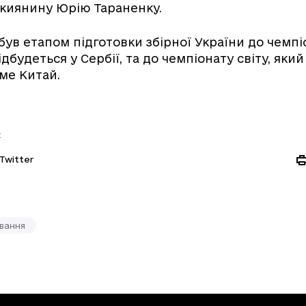
 киянину Юрію Тараненку.
був етапом підготовки збірної України до чемпі
ідбудеться у Сербії, та до чемпіонату світу, який
ме Китай.
:
Twitter
вання