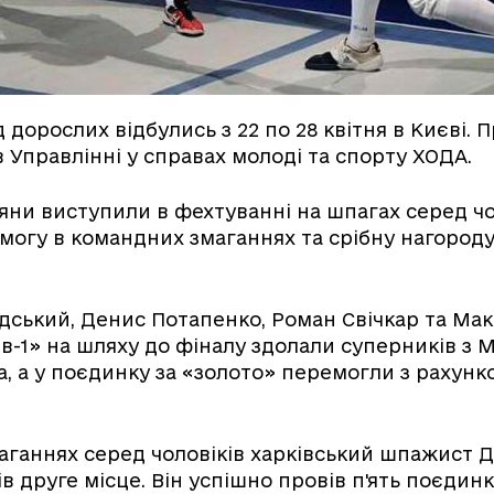
дорослих відбулись з 22 по 28 квітня в Києві. 
 Управлінні у справах молоді та спорту ХОДА.
'яни виступили в фехтуванні на шпагах серед чо
огу в командних змаганнях та срібну нагороду 
ський, Денис Потапенко, Роман Свічкар та Мак
в-1» на шляху до фіналу здолали суперників з 
а, а у поєдинку за «золото» перемогли з рахунко
.
аганнях серед чоловіків харківський шпажист 
 друге місце. Він успішно провів п'ять поєдинкі