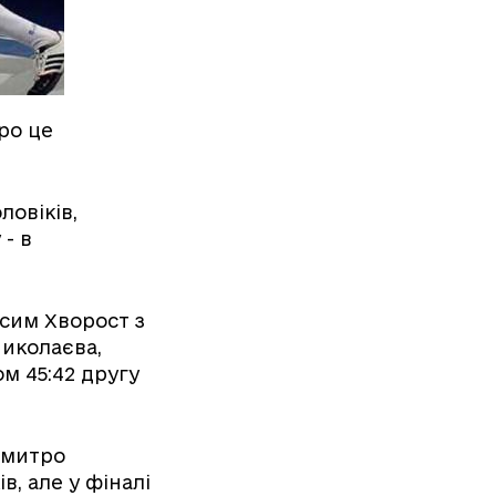
Про це
ловіків,
- в
сим Хворост з
Миколаєва,
м 45:42 другу
Дмитро
в, але у фіналі