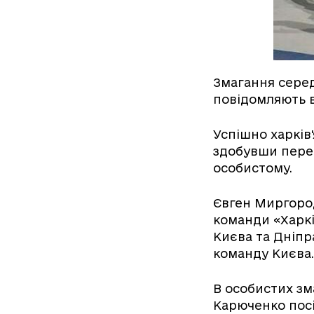
Змагання серед 
повідомляють в
Успішно харків
здобувши перем
особистому.
Євген Миргород
команди «Харкі
Києва та Дніпр
команду Києва
В особистих зм
Карюченко посів