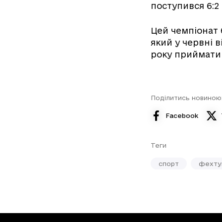
поступився 6:2
Цей чемпіонат 
який у червні в
року приймати
Поділитись новиною
Facebook
Теги
спорт
фехту