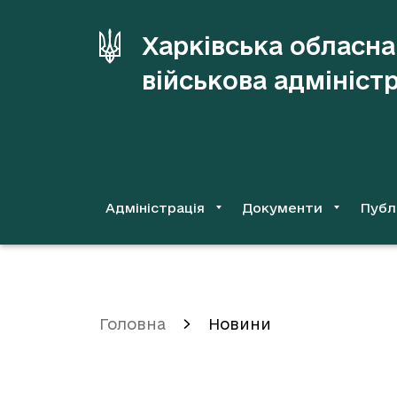
до
основного
Харківська обласна
вмісту
військова адмініст
Адміністрація
Документи
Публ
Головна
Новини