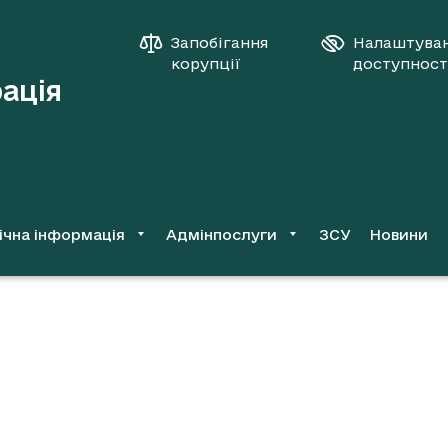
Запобігання
Налаштува
корупції
доступност
рація
ічна інформація
Адмінпослуги
ЗСУ
Новини