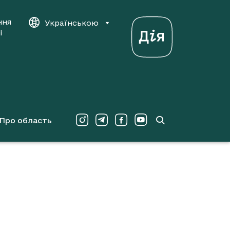
ння
Українською
і
Про область