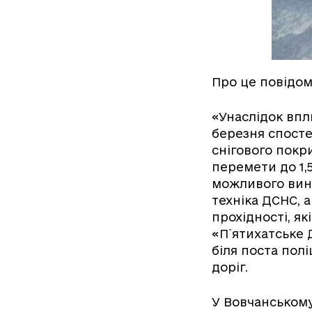
Про це повідом
«Унаслідок впли
березня спосте
снігового покри
перемети до 1,5
можливого вини
техніка ДСНС, 
прохідності, я
«П`ятихатське 
біля поста полі
доріг.
У Вовчанському