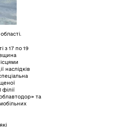
області.
 з 17 по 19
овщина
місцями
ї наслідків
спеціальна
ищеної
 філії
 облавтодор» та
омобільних
які