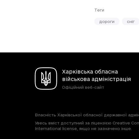
Теги
дороги
сніг
Харківська обласна
військова адміністрація
Офіційний веб-сайт
Власність Харківської обласної державної адмін
Увесь вміст доступний за ліцензією Creative Com
International license, якщо не зазначено інше.