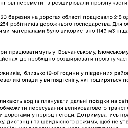
снігові перемети та розширювали проїзну части
о 20 березня на дорогах області працювало 215 
 254 робітників дорожнього господарства. Для 
ми матеріалами було використано 1149 м3 піща
ори працюватимуть у Вовчанському, Ізюмському
айонах, де необхідно розширювати проїзну част
жників, близько 19-ої години у південних райо
великі опади у вигляді снігу, які поширяться по
икають водіїв планувати дальні поїздки на сві
 обмежити пересування великовагового трансп
и дорогами у період негоди. Дотримуватись пр
у, дистанції та швидкісного режиму, щоб не у