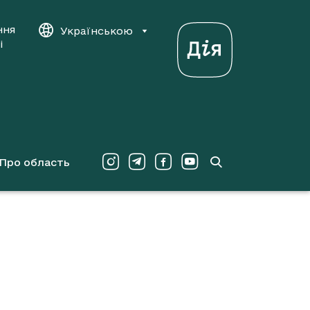
ння
Українською
і
Про область