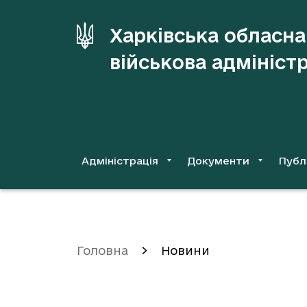
до
основного
Харківська обласна
вмісту
військова адмініст
Адміністрація
Документи
Публ
Головна
Новини