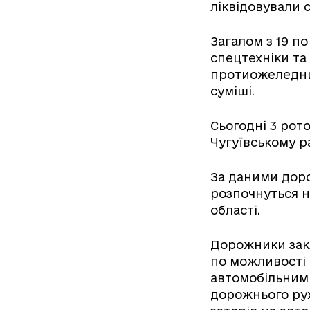
ліквідовували 
Загалом з 19 п
спецтехніки та
протиожеледни
суміші.
Сьогодні 3 рот
Чугуївському р
За даними доро
розпочнуться не
області.
Дорожники закл
по можливості
автомобільним
дорожнього рух