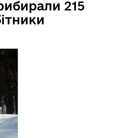
рибирали 215
бітники