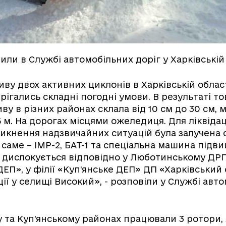
или в Службі автомобільних доріг у Харківській 
ву двох активних циклонів в Харківській області
рігались складні погодні умови. В результаті т
ву в різних районах склала від 10 см до 30 см, 
 м. На дорогах місцями ожеледиця. Для ліквідаці
кнення надзвичайних ситуацій була залучена 
а саме – ІМР-2, БАТ-1 та спеціальна машина підв
кі дислокується відповідно у Люботинському ДРП
ДЕП», у філії «Куп’янське ДЕП» ДП «Харківський
ції у селищі Високий», - розповіли у Службі авт
 та Куп’янському районах працювали 3 ротори, 