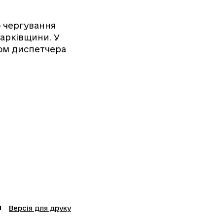
о чергування
Харківщини. У
ром диспетчера
Версія для друку