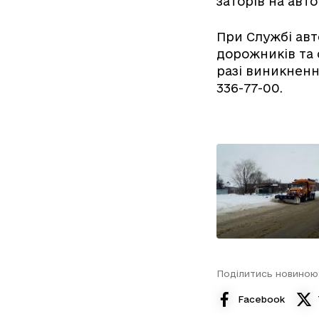
заторів на авт
При Службі авт
дорожників та 
разі виникненн
336-77-00.
Поділитись новиною
Facebook