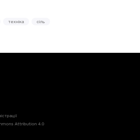
техніка
сіль
істрації
mons Attribution 4.0