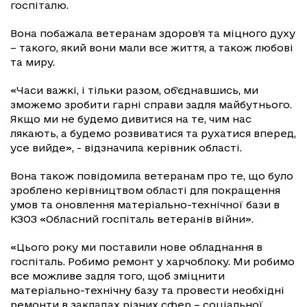
госпіталю.
Вона побажала ветеранам здоров’я та міцного духу
– такого, який вони мали все життя, а також любові
та миру.
«Часи важкі, і тільки разом, об’єднавшись, ми
зможемо зробити гарні справи задля майбутнього.
Якщо ми не будемо дивитися на те, чим нас
лякають, а будемо розвиватися та рухатися вперед,
усе вийде», - відзначила керівник області.
Вона також повідомила ветеранам про те, що було
зроблено керівництвом області для покращення
умов та оновлення матеріально-технічної бази в
КЗОЗ «Обласний госпіталь ветеранів війни».
«Цього року ми поставили нове обладнання в
госпіталь. Робимо ремонт у харчоблоку. Ми робимо
все можливе задля того, щоб зміцнити
матеріально-технічну базу та провести необхідні
ремонти в закладах різних сфер – соціальної,