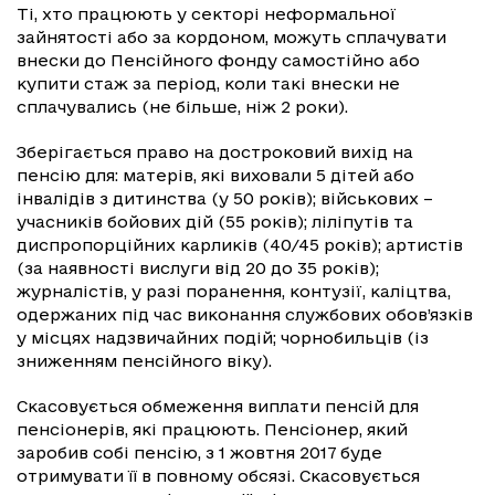
Ті, хто працюють у секторі неформальної
зайнятості або за кордоном, можуть сплачувати
внески до Пенсійного фонду самостійно або
купити стаж за період, коли такі внески не
сплачувались (не більше, ніж 2 роки).
Зберігається право на достроковий вихід на
пенсію для: матерів, які виховали 5 дітей або
інвалідів з дитинства (у 50 років); військових –
учасників бойових дій (55 років); ліліпутів та
диспропорційних карликів (40/45 років); артистів
(за наявності вислуги від 20 до 35 років);
журналістів, у разі поранення, контузії, каліцтва,
одержаних під час виконання службових обов’язків
у місцях надзвичайних подій; чорнобильців (із
зниженням пенсійного віку).
Скасовується обмеження виплати пенсій для
пенсіонерів, які працюють. Пенсіонер, який
заробив собі пенсію, з 1 жовтня 2017 буде
отримувати її в повному обсязі. Скасовується