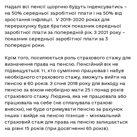
Надалі всі пенсії щорічно будуть індексуватись –
на 50% середньої заробітної плати і на 50% від
зростання інфляції. У 2019-2020 роках для
перерахунку буде братися показник середньої
заробітної плати за попередній рік. З 2021 року –
показник середньої заробітної плати за 3
попередні роки.
Крім того, посилюється роль страхового стажу для
визначення права на пенсію. Пенсійний вік не
підвищується: ті, хто сумлінно працював і набув
необхідного страхового стажу, зможуть вийти на
пенсію в 60 років. З січня 2018 року для виходу на
пенсію за віком необхідно мати 25 і понад років
страхового стажу. Людина, яка не працювала або
працювала на себе (не сплачувала страхові
внески), не буде отримувати пенсію за рахунок
інших і вийде на пенсію пізніше – мінімальний
страховий стаж для права на пенсію залишається
на рівні 15 років (при досягненні 65 років).