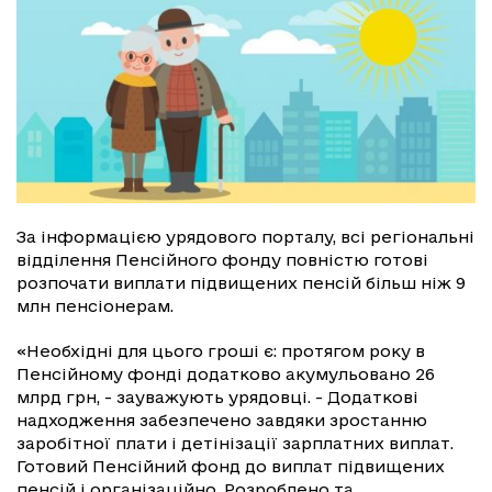
За інформацією урядового порталу, всі регіональні
відділення Пенсійного фонду повністю готові
розпочати виплати підвищених пенсій більш ніж 9
млн пенсіонерам.
«Необхідні для цього гроші є: протягом року в
Пенсійному фонді додатково акумульовано 26
млрд грн, - зауважують урядовці. - Додаткові
надходження забезпечено завдяки зростанню
заробітної плати і детінізації зарплатних виплат.
Готовий Пенсійний фонд до виплат підвищених
пенсій і організаційно. Розроблено та