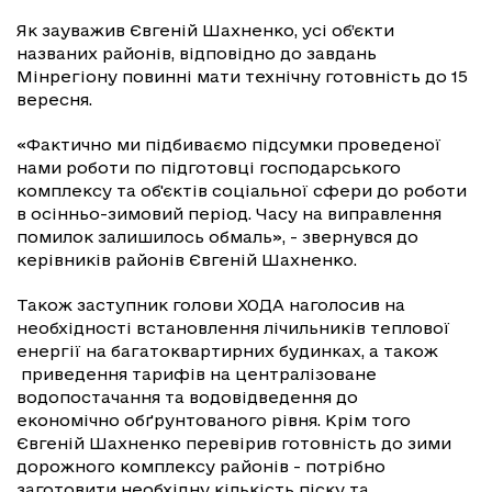
Як зауважив Євгеній Шахненко, усі об’єкти
названих районів, відповідно до завдань
Мінрегіону повинні мати технічну готовність до 15
вересня.
«Фактично ми підбиваємо підсумки проведеної
нами роботи по підготовці господарського
комплексу та об'єктів соціальної сфери до роботи
в осінньо-зимовий період. Часу на виправлення
помилок залишилось обмаль», - звернувся до
керівників районів Євгеній Шахненко.
Також заступник голови ХОДА наголосив на
необхідності встановлення лічильників теплової
енергії на багатоквартирних будинках, а також
приведення тарифів на централізоване
водопостачання та водовідведення до
економічно обґрунтованого рівня. Крім того
Євгеній Шахненко перевірив готовність до зими
дорожного комплексу районів - потрібно
заготовити необхідну кількість піску та