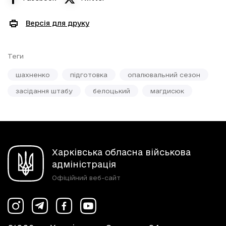
Версія для друку
Теги
шахненко
підготовка
опалювальний сезон
засідання штабу
белоцький
магдисюк
Харківська обласна військова
адміністрація
Офіційний веб-сайт