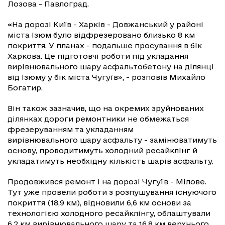
Лозова - Павлоград.
«На дорозі Київ - Харків - Довжанський у районі
міста Ізюм було відфрезеровано близько 8 км
покриття. У планах - подальше просування в бік
Харкова. Це підготовчі роботи під укладання
вирівнювального шару асфальтобетону на ділянці
від Ізюму у бік міста Чугуїв», - розповів Михайло
Богатир.
Він також зазначив, що на окремих зруйнованих
ділянках дороги ремонтники не обмежаться
фрезеруванням та укладанням
вирівнювального шару асфальту - замінюватимуть
основу, проводитимуть холодний ресайклінг й
укладатимуть необхідну кількість шарів асфальту.
Продовжився ремонт і на дорозі Чугуїв - Мілове.
Тут уже провели роботи з розпушування існуючого
покриття (18,9 км), відновили 6,6 км основи за
технологією холодного ресайклінгу, облаштували
6,2 км вирівнювального шару та 16,8 км верхнього