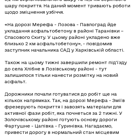
шару покриття. На даний момент тривають роботи
щодо зміцнення узбіччя.
«На дорозі Мерефа - Лозова - Павлоград йде
укладання асфальтобетону в районі Таранівки –
Спасового Скиту. У цьому районі укладено вже
близько 2 км асфальтобетону», - повідомив
заступник начальника САД у Харківській області.
Також на цьому тижні завершили ремонт під'їзду
до села Хлібне в Лозівському районі - тут
залишилося тільки нанести розмітку на новий
асфальт.
Дорожники почали готуватися до робіт ще на
кількох напрямках. Так, на дорозі Мерефа - Зміїв
фрезерують покриття і завозять матеріали для
активної фази робіт, яка почнеться за 2 тижні. У
Золочівському районі готують основу дороги
Фартушне - Цапівка - Гуринівка. Нагадаємо,
привести дорогу в нормальний стан місцевим