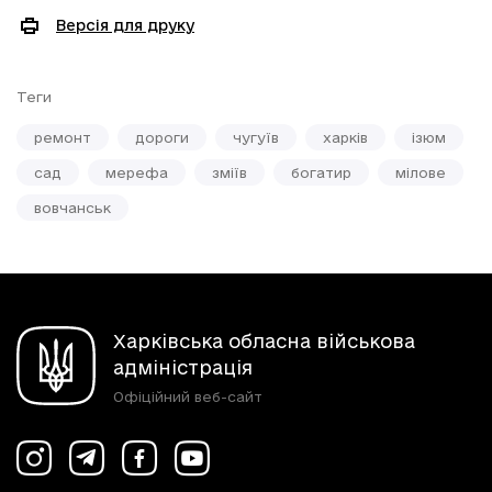
Версія для друку
Теги
ремонт
дороги
чугуїв
харків
ізюм
сад
мерефа
зміїв
богатир
мілове
вовчанськ
Харківська обласна військова
адміністрація
Офіційний веб-сайт