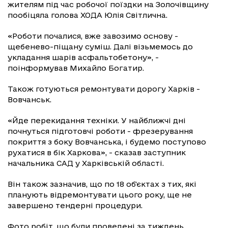
жителям під час робочої поїздки на Золочівщину
пообіцяла голова ХОДА Юлія Світлична.
«Роботи почалися, вже завозимо основу -
щебенево-піщану суміш. Далі візьмемось до
укладання шарів асфальтобетону», -
поінформував Михайло Богатир.
Також готуються ремонтувати дорогу Харків -
Вовчанськ.
«Йде перекидання техніки. У найближчі дні
почнуться підготовчі роботи - фрезерування
покриття з боку Вовчанська, і будемо поступово
рухатися в бік Харкова», - сказав заступник
начальника САД у Харківській області.
Він також зазначив, що по 18 об'єктах з тих, які
планують відремонтувати цього року, ще не
завершено тендерні процедури.
Фото робіт, що були проведені за тиждень