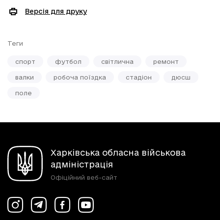
Версія для друку
Теги
спорт
футбол
світлична
ремонт
валки
робоча поїздка
стадіон
дюсш
поле
Харківська обласна військова
адміністрація
Офіційний веб-сайт