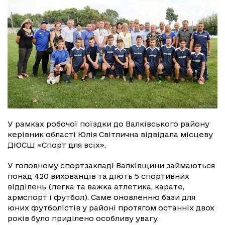
У рамках робочої поїздки до Валківського району
керівник області Юлія Світлична відвідала місцеву
ДЮСШ «Спорт для всіх».
У головному спортзакладі Валківщини займаються
понад 420 вихованців та діють 5 спортивних
відділень (легка та важка атлетика, карате,
армспорт і футбол). Саме оновленню бази для
юних футболістів у районі протягом останніх двох
років було приділено особливу увагу.