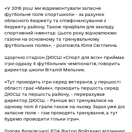
«У 2016 році ми відремонтували запасне
футбольне поле спортшколи - за рахунок
обласного бюджету та співфінансування з
бюджету району. Також придбали для закладу
спортивний інвентар. Цього року відновлюємо
газони на основному та тренувальному
футбольних полях», - розповіла Юлія Світлична.
Щорічно стадіон ДЮСШ «Спорт для всіх» приймає
ігри одразу 4 футбольних чемпіонатів, говорить
директор школи Віталій Мельник.
«Тут проходять ігри серед ветеранів, у першості
області грає «Маяк», проходить першість серед
ДЮСШ та першість району, - перерахував
директор ДЮСШ. - Раніше всі тренувалися на
одному полі й грали також на ньому. Зараз уже діє
запасне поле - там проходять тренування, а тут
будемо проводити тільки ігри».
Голова Валківської РДА Віктор Войтенко відзначає: