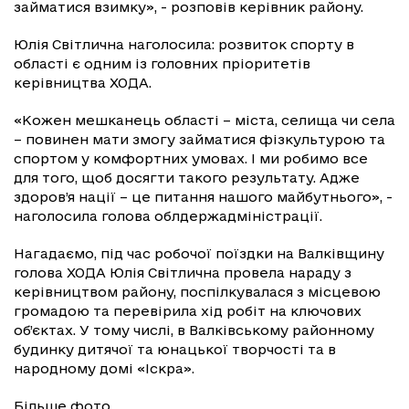
займатися взимку», - розповів керівник району.
Юлія Світлична наголосила: розвиток спорту в
області є одним із головних пріоритетів
керівництва ХОДА.
«Кожен мешканець області – міста, селища чи села
– повинен мати змогу займатися фізкультурою та
спортом у комфортних умовах. І ми робимо все
для того, щоб досягти такого результату. Адже
здоров’я нації – це питання нашого майбутнього», -
наголосила голова облдержадміністрації.
Нагадаємо, під час робочої поїздки на Валківщину
голова ХОДА Юлія Світлична провела нараду з
керівництвом району, поспілкувалася з місцевою
громадою та перевірила хід робіт на ключових
об’єктах. У тому числі, в Валківському районному
будинку дитячої та юнацької творчості та в
народному домі «Іскра».
Більше фото