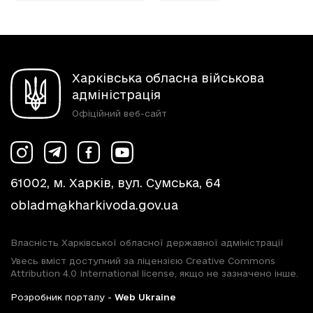
Харківська обласна військова
адміністрація
Офіційний веб-сайт
61002, м. Харків, вул. Сумська, 64
obladm@kharkivoda.gov.ua
Власність Харківської обласної державної адміністрації
Увесь вміст доступний за ліцензією Creative Commons
Attribution 4.0 International license, якщо не зазначено інше.
Розробник порталу -
Web Ukraine