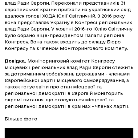
влад Ради Європи. Переконати представників 31
європейської країни приїхати на український схід
вдалося голові ХОДА Юлії Світличній. З 2016 року
вона представляє Україну в Конгресі регіональних
влад Ради Європи. У жовтні 2016-го Юлію Світличну
було обрано Віце-президентом Палати регіонів
Конгресу. Вона також входить до складу Бюро
Конгресу та є членом Моніторингового комітету.
Довідка.
Моніторинговий комітет Конгресу
місцевих і регіональних влад Ради Європи стежить
за дотриманням зобов'язань державами - членами
Європейської хартії місцевого самоврядування, а
також готує звіти про стан місцевої та
регіональної демократії в Європі й моніторить
окремі питання, що стосуються місцевої та
регіональної демократії в країнах - членах Хартії.
Більше фото