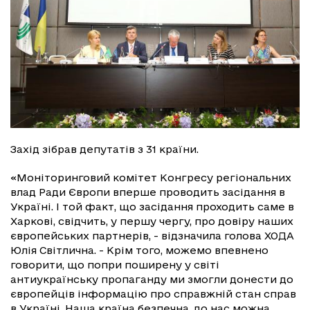
Захід зібрав депутатів з 31 країни.
«Моніторинговий комітет Конгресу регіональних
влад Ради Європи вперше проводить засідання в
Україні. І той факт, що засідання проходить саме в
Харкові, свідчить, у першу чергу, про довіру наших
європейських партнерів, - відзначила голова ХОДА
Юлія Світлична. - Крім того, можемо впевнено
говорити, що попри поширену у світі
антиукраїнську пропаганду ми змогли донести до
європейців інформацію про справжній стан справ
в Україні. Наша країна безпечна, до нас можна