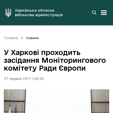
до
основного
вмісту
Харківська обласна
військова адміністрація
Головна
Новини
У Харкові проходить
засідання Моніторингового
комітету Ради Європи
27 червня 2017 | 08:30