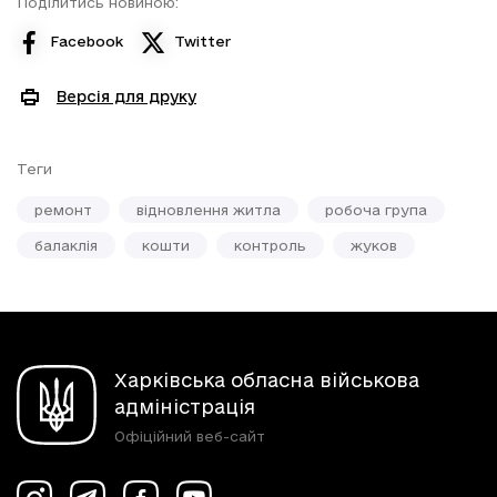
Поділитись новиною:
Facebook
Twitter
Версія для друку
Теги
ремонт
відновлення житла
робоча група
балаклія
кошти
контроль
жуков
Харківська обласна військова
адміністрація
Офіційний веб-сайт