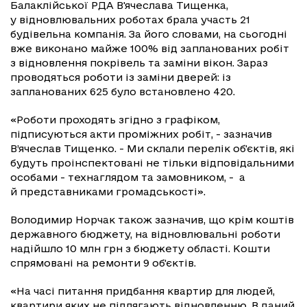
Балаклійської РДА В'ячеслава Тищенка,
у відновлювальних роботах брала участь 21
будівельна компанія. За його словами, на сьогодні
вже виконано майже 100% від запланованих робіт
з відновлення покрівель та заміни вікон. Зараз
проводяться роботи із заміни дверей: із
запланованих 625 було встановлено 420.
«Роботи проходять згідно з графіком,
підписуються акти проміжних робіт, - зазначив
В’ячеслав Тищенко. - Ми склали перелік об'єктів, які
будуть проінспектовані не тільки відповідальними
особами - технаглядом та замовником, - а
й представниками громадськості».
Володимир Норчак також зазначив, що крім коштів
державного бюджету, на відновлювальні роботи
надійшло 10 млн грн з бюджету області. Кошти
спрямовані на ремонти 9 об'єктів.
«На часі питання придбання квартир для людей,
квартири яких не підлягають відновленню. В даний