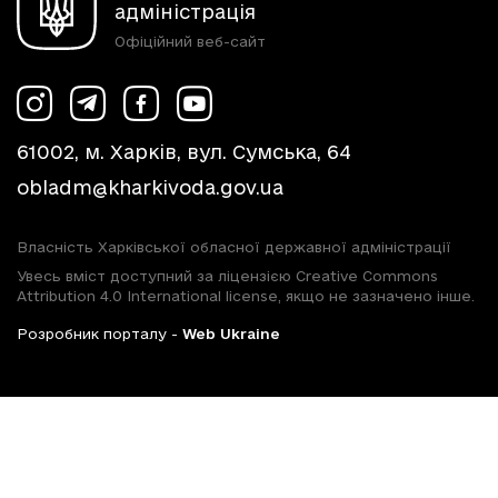
адміністрація
Офіційний веб-сайт
61002, м. Харків, вул. Сумська, 64
obladm@kharkivoda.gov.ua
Власність Харківської обласної державної адміністрації
Увесь вміст доступний за ліцензією Creative Commons
Attribution 4.0 International license, якщо не зазначено інше.
Розробник порталу -
Web Ukraine