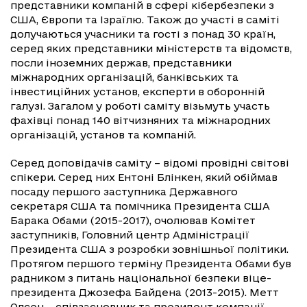
представники компаній в сфері кібербезпеки з
США, Європи та Ізраїлю. Також до участі в саміті
долучаються учасники та гості з понад 30 країн,
серед яких представники міністерств та відомств,
посли іноземних держав, представники
міжнародних організацій, банківських та
інвестиційних установ, експерти в оборонній
галузі. Загалом у роботі саміту візьмуть участь
фахівці понад 140 вітчизняних та міжнародних
організацій, установ та компаній.
Серед доповідачів саміту – відомі провідні світові
спікери. Серед них Ентоні Блінкен, який обіймав
посаду першого заступника Державного
секретаря США та помічника Президента США
Барака Обами (2015-2017), очолював Комітет
заступників, Головний центр Адміністрації
Президента США з розробки зовнішньої політики.
Протягом першого терміну Президента Обами був
радником з питань національної безпеки віце-
президента Джозефа Байдена (2013-2015). Метт
Олсен – співзасновник та президент компанії