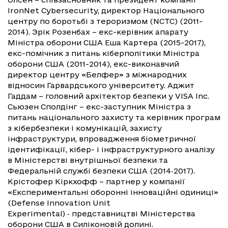
IronNet Cybersecurity, директор Національного
центру по боротьбі з тероризмом (NCTC) (2011-
2014). Эрік Розенбах – екс-керівник апарату
Міністра оборони США Еша Картера (2015-2017),
екс-помічник з питань кіберполітики Міністра
оборони США (2011-2014), екс-виконавчий
директор центру «Белфер» з міжнародних
відносин Гарвардського університету. Аджит
Гаддам – головний архітектор безпеки у VISA Inc.
Сьюзен Сполдінг – екс-заступник Міністра з
питань національного захисту та керівник програм
з кібербезпеки і комунікацій, захисту
інфраструктури, впровадження біометричної
ідентифікації, кібер- і інфраструктурного аналізу
в Міністерстві внутрішньої безпеки та
Федеральній службі безпеки США (2014‑2017).
Крістофер Кіркхофф – партнер у компанії
«Експериментальні оборонні інноваційні одиниці»
(Defense Innovation Unit
Experimental) ‑ представництві Міністерства
оборони США в Силіконовій долині.