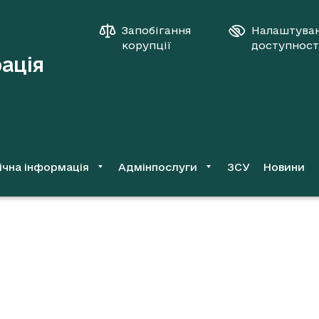
Запобігання
Налаштува
корупції
доступност
рація
ічна інформація
Адмінпослуги
ЗСУ
Новини