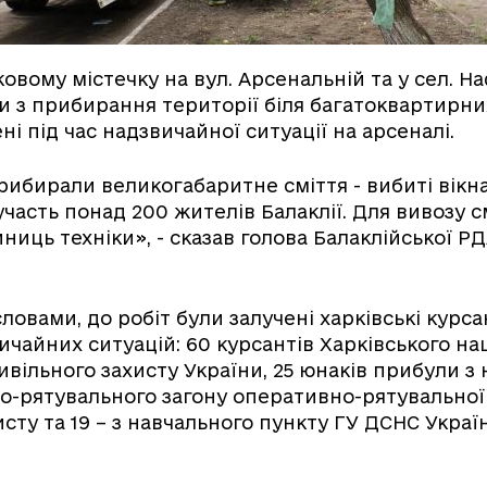
ьковому містечку на вул. Арсенальній та у сел. Н
 з прибирання території біля багатоквартирних
і під час надзвичайної ситуації на арсеналі.
рибирали великогабаритне сміття - вибиті вікна,
участь понад 200 жителів Балаклії. Для вивозу с
иниць техніки», - сказав голова Балаклійської Р
словами, до робіт були залучені харківські кур
ичайних ситуацій: 60 курсантів Харківського на
ивільного захисту України, 25 юнаків прибули з
о-рятувального загону оперативно-рятувально
сту та 19 – з навчального пункту ГУ ДСНС Україн