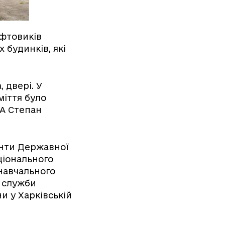
афтовиків
 будинків, які
 двері. У
міття було
ДА Степан
санти Державної
ціонального
 навчального
ї служби
и у Харківській