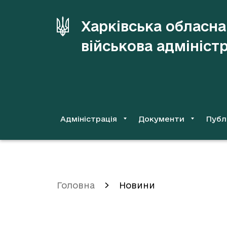
до
основного
Харківська обласна
вмісту
військова адмініст
Адміністрація
Документи
Публ
Головна
Новини