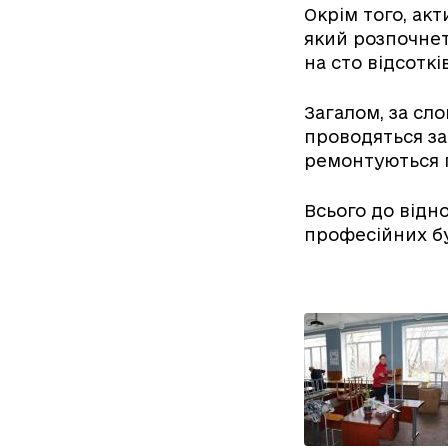
Окрім того, ак
який розпочнет
на сто відсоткі
Загалом, за сл
проводяться за
ремонтуються п
Всього до відно
професійних бу