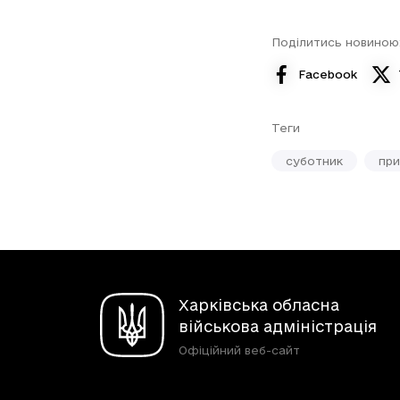
Поділитись новиною
Facebook
Теги
суботник
при
Харківська обласна
військова адміністрація
Офіційний веб-сайт