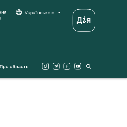
ння
Українською
і
Про область