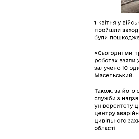
1 квітня у війс
пройшли заходи
були пошкоджен
«Сьогодні ми п
роботах взяли 
залучено 10 од
Масельський.
Також, за його 
служби з надзв
університету ц
центру аварійн
цивільного захи
області.