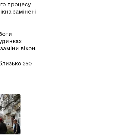
го процесу,
ікна замінені
боти
будинках
заміни вікон.
 близько 250