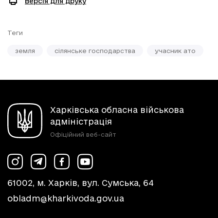
Версія для друку
Теги
земля
сілянське господарства
учасник ато
Харківська обласна військова
адміністрація
Офіційний веб-сайт
61002, м. Харків, вул. Сумська, 64
obladm@kharkivoda.gov.ua