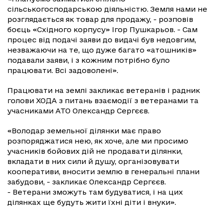
сільськогосподарською діяльністю. Земля нами не
розглядається як товар для продажу, - розповів
боєць «Східного корпусу» Ігор Пушкарьов. - Сам
процес від подачі заяви до видачі був недовгим,
незважаючи на те, що дуже багато «атошників»
подавали заяви, і з кожним потрібно було
працювати. Всі задоволені».
Працювати на землі закликає ветеранів і радник
голови ХОДА з питань взаємодії з ветеранами та
учасниками АТО Олександр Сергєєв.
«Володар земельної ділянки має право
розпоряджатися нею, як хоче, але ми просимо
учасників бойових дій не продавати ділянки,
вкладати в них сили й душу, організовувати
кооперативи, вносити землю в генеральні плани
забудови, - закликає Олександр Сергєєв.
- Ветерани зможуть там будуватися, і на цих
ділянках ще будуть жити їхні діти і внуки».