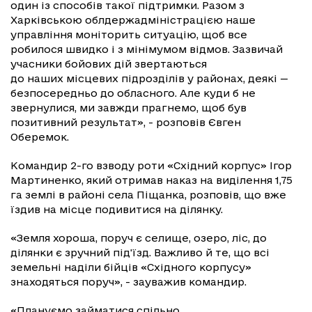
один із способів такої підтримки. Разом з
Харківською облдержадміністрацією наше
управління моніторить ситуацію, щоб все
робилося швидко і з мінімумом відмов. Зазвичай
учасники бойових дій звертаються
до наших місцевих підрозділів у районах, деякі —
безпосередньо до обласного. Але куди б не
звернулися, ми завжди прагнемо, щоб був
позитивний результат», - розповів Євген
Оберемок.
Командир 2-го взводу роти «Східний корпус» Ігор
Мартиненко, який отримав наказ на виділення 1,75
га землі в районі села Піщанка, розповів, що вже
їздив на місце подивитися на ділянку.
«Земля хороша, поруч є селище, озеро, ліс, до
ділянки є зручний під'їзд. Важливо й те, що всі
земельні наділи бійців «Східного корпусу»
знаходяться поруч», - зауважив командир.
«Плануємо займатися спільно