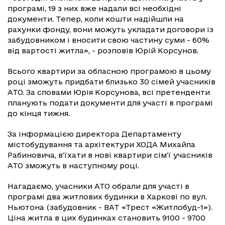
програмі, 19 з них вже надали всі необхідні
документи. Тепер, коли кошти надійшли на
рахунки фонду, вони можуть укладати договори із
забудовником і вносити свою частину суми - 60%
від вартості житла», - розповів Юрій Корсунов.
Всього квартири за обласною програмою в цьому
році зможуть придбати близько 30 сімей учасників
АТО. За словами Юрія Корсунова, всі претенденти
планують подати документи для участі в програмі
до кінця тижня.
За інформацією директора Департаменту
містобудування та архітектури ХОДА Михайла
Рабиновича, в'їхати в нові квартири сім'ї учасників
АТО зможуть в наступному році.
Нагадаємо, учасники АТО обрали для участі в
програмі два житлових будинки в Харкові по вул.
Ньютона (забудовник - ВАТ «Трест «Житлобуд-1»).
Ціна житла в цих будинках становить 9100 - 9700