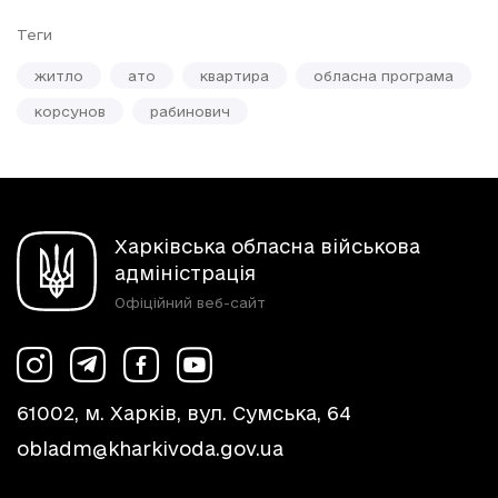
Теги
житло
ато
квартира
обласна програма
корсунов
рабинович
Харківська обласна військова
адміністрація
Офіційний веб-сайт
61002, м. Харків, вул. Сумська, 64
obladm@kharkivoda.gov.ua