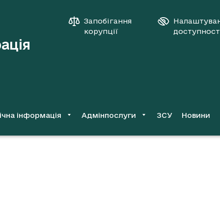
Запобігання
Налаштува
корупції
доступност
рація
ічна інформація
Адмінпослуги
ЗСУ
Новини