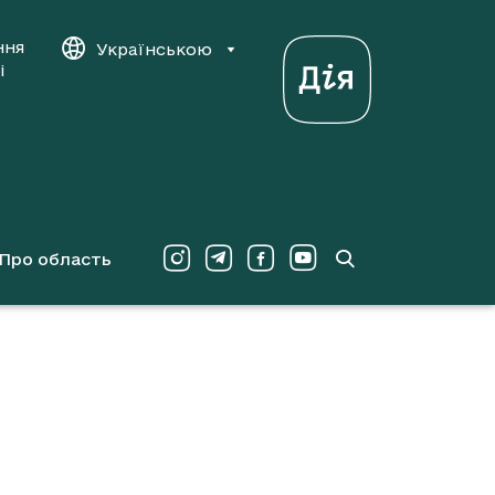
ння
Українською
і
Про область