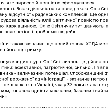
ня, яке виросло й повністю сформувалося
ежності. Всією діяльністю та поведінкою Юлія Св
ну відсутність радянських комплексів. Ще одна
трудова діяльність Юлії Світличної повністю пов’
, Харківщиною. Юлію Світличну тут шанують, п
е знає регіон і проблеми людей».
їни також зазначив, що новий голова ХОДА мо
на його підтримку.
онує кандидатура Юлії Світличної. Це дійсно н
ітики: ефективної, патріотичної, сильної. І я вп
івника - величезний потенціал. Слобожанщині 
сної державної адміністрації, - зазначив Петро
- перша жінка в Україні, яка у 32 роки стала по
ком, головою однієї з ключових, базових і най
ни».