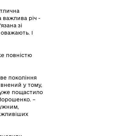
ітлична
 важлива річ -
язана зі
оважають. І
же повністю
ове покоління
евнений у тому,
дуже пощастило
 Порошенко. –
тужним,
важливіших