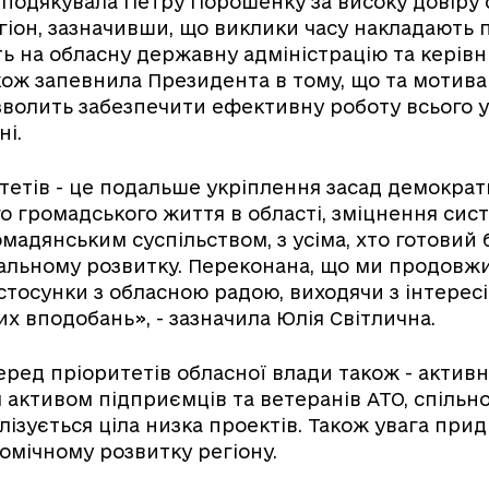
подякувала Петру Порошенку за високу довіру
гіон, зазначивши, що виклики часу накладають
ть на обласну державну адміністрацію та керівн
кож запевнила Президента в тому, що та мотивац
зволить забезпечити ефективну роботу всього 
ні.
тетів - це подальше укріплення засад демократ
о громадського життя в області, зміцнення сис
омадянським суспільством, з усіма, хто готовий
нальному розвитку. Переконана, що ми продовж
стосунки з обласною радою, виходячи з інтерес
их вподобань», - зазначила Юлія Світлична.
серед пріоритетів обласної влади також - активн
активом підприємців та ветеранів АТО, спільно
лізується ціла низка проектів. Також увага при
омічному розвитку регіону.