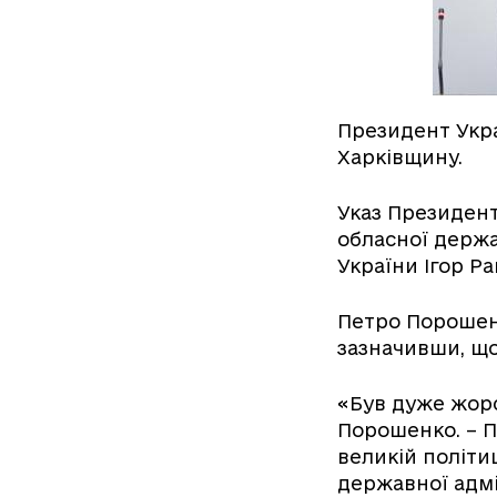
Президент Украї
Харківщину.
Указ Президент
обласної держа
України Ігор Ра
Петро Порошенк
зазначивши, що
«Був дуже жорс
Порошенко. – П
великій політиц
державної адмі