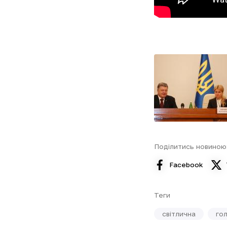
Поділитись новиною
Facebook
Теги
світлична
го