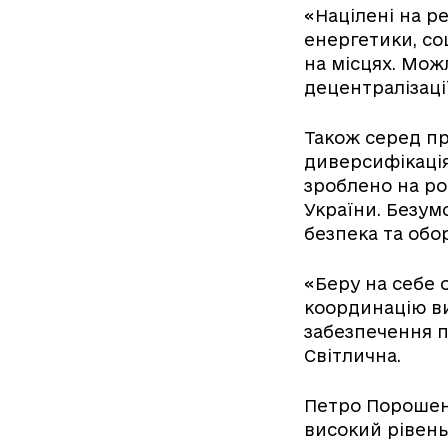
«Націлені на р
енергетики, со
на місцях. Мож
децентралізаці
Також серед пр
диверсифікація
зроблено на ро
України. Безум
безпека та обо
«Беру на себе 
координацію ви
забезпечення по
Світлична.
Петро Порошенк
високий рівень