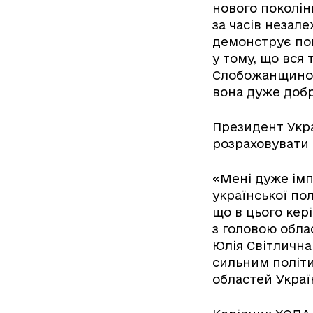
нового поколін
за часів незал
демонструє пов
у тому, що вся 
Слобожанщиною
вона дуже добр
Президент Укра
розраховувати 
«Мені дуже імп
української пол
що в цього кер
з головою обла
Юлія Світлична 
сильним політи
областей Украї