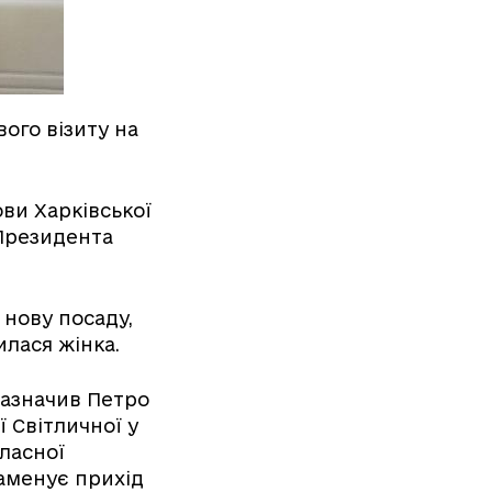
вого візиту на
ви Харківської
 Президента
нову посаду,
илася жінка.
 зазначив Петро
 Світличної у
бласної
наменує прихід