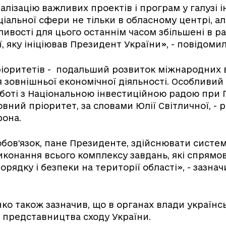
еалізацію важливих проектів і програм у галузі 
ціальної сфери не тільки в обласному центрі, ал
ливості для цього останнім часом збільшені в ра
ї, яку ініціював Президент України», - повідоми
іоритетів - подальший розвиток міжнародних 
 зовнішньої економічної діяльності. Особливий
боті з Національною інвестиційною радою при 
овний пріоритет, за словами Юлії Світличної, - 
рона.
обов’язок, пане Президенте, здійснювати систе
конання всього комплексу завдань, які спрямов
рядку і безпеки на території області», - зазна
о також зазначив, що в органах влади українсь
 представництва сходу України.