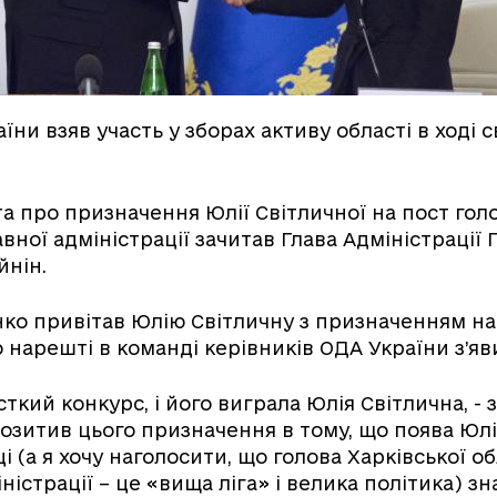
ни взяв участь у зборах активу області в ході с
а про призначення Юлії Світличної на пост голо
вної адміністрації зачитав Глава Адміністрації
йнін.
о привітав Юлію Світличну з призначенням на 
 нарешті в команді керівників ОДА України з’яв
ткий конкурс, і його виграла Юлія Світлична, -
озитив цього призначення в тому, що поява Юлії
і (а я хочу наголосити, що голова Харківської о
ністрації – це «вища ліга» і велика політика) з