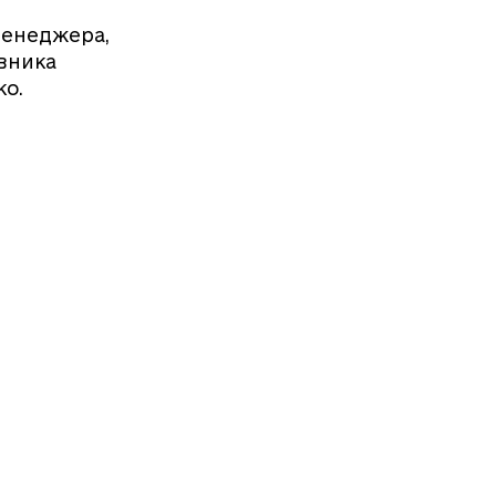
менеджера,
івника
ко.