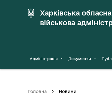
до
основного
Харківська обласна
вмісту
військова адмініст
Адміністрація
Документи
Публ
Головна
Новини