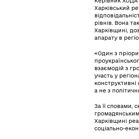
Керівник ХОДА 
Харківський ре
відповідальніс
рівнів. Вона та
Харківщині, до
апарату в регіо
«Один з пріори
проукраїнськог
взаємодій з гр
участь у регіо
конструктивні 
а не з політичн
За її словами, 
громадянським 
Харківщині реа
соціально-екон