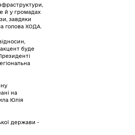
інфраструктури,
е й у громадах
зи, завдяки
ла голова ХОДА.
відносин,
 акцент буде
Президенті
регіональна
мну
ані на
чила Юлія
кої держави -