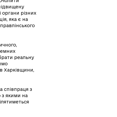
 очолити
 підвищену
і органи різних
ія, яка є на
управлінського
ичного,
темних
 брати реальну
имо
ів Харківщини,
а співпраця з
 з якими на
ділятиметься