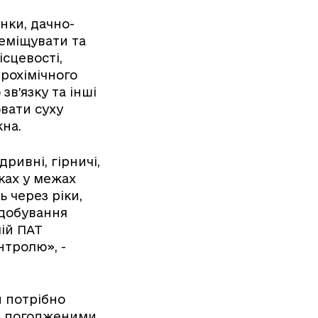
нки, дачно-
ремiщувати та
сцевостi,
трохiмiчного
зв’язку та іншi
ювати суху
жна.
дривнi, гiрничi,
ках у межах
ь через рiки,
 добування
ій ПАТ
нтролю», -
и потрібно
 i погодженими