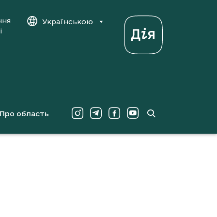
ння
Українською
і
Про область