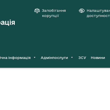
Запобігання
Налаштува
корупції
доступност
рація
ічна інформація
Адмінпослуги
ЗСУ
Новини